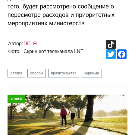
того, будет рассмотрено сообщение о
пересмотре расходов и приоритетных
мероприятиях министерств.
TikTok
Автор:
DELFI
Фото:
Скриншот телеканала LNT
Twitter
Fac
латвия
опросы
правительство
кариньш
В МИРЕ