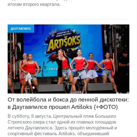
итогам второго квартала.
ДАУГАВПИЛС
От волейбола и бокса до пенной дискотеки:
в Даугавпилсе прошел Artišoks (+ФОТО)
В субботу, 8 августа, Центральный пляж Большого
Стропского озера стал одной из главных площадок
летнего Даугавпилса. Здесь прошёл молодёжный и
спортивный фестиваль Artišoks, объединивший