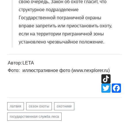
свою очередь, Закон об охоте гласит, что
структурное подразделение
Государственной пограничной охраны
вправе запретить или приостановить охоту,
если на территории приграничной зоны
установлено чрезвычайное положение.
Автор:
LETA
Фото:
иллюстративное фото (www.nexplorer.ru)
TikTok
Twitter
Fac
латвия
сезон охоты
охотники
государственная служба леса