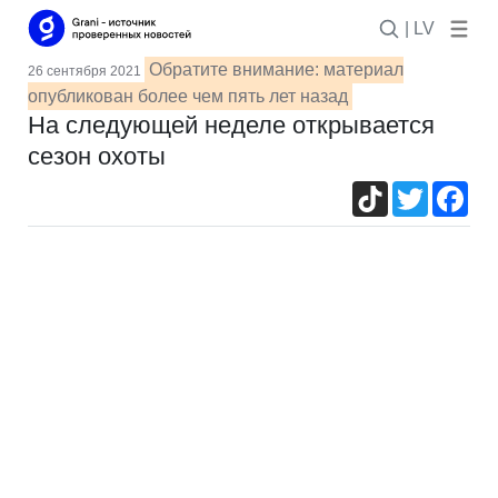
| LV
Обратите внимание: материал
26 сентября 2021
опубликован более чем пять лет назад
На следующей неделе открывается
сезон охоты
TikTok
Twitter
Fac