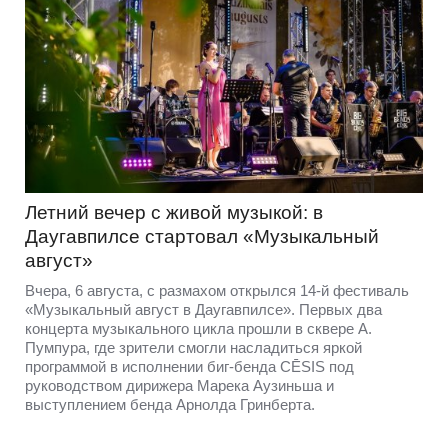
Летний вечер с живой музыкой: в
Даугавпилсе стартовал «Музыкальный
август»
Вчера, 6 августа, с размахом открылся 14-й фестиваль
«Музыкальный август в Даугавпилсе». Первых два
концерта музыкального цикла прошли в сквере А.
Пумпура, где зрители смогли насладиться яркой
программой в исполнении биг-бенда CĒSIS под
руководством дирижера Марека Аузиньша и
выступлением бенда Арнолда Гринберта.