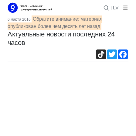
| LV
Обратите внимание: материал
6 марта 2016
опубликован более чем десять лет назад
Актуальные новости последних 24
часов
TikTok
Twitter
Fac