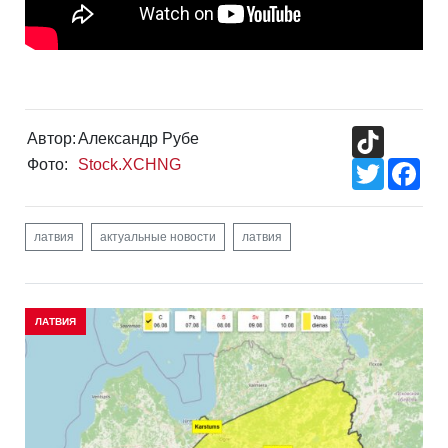
TikTok
Автор:
Александр Рубе
Фото:
Stock.XCHNG
Twitter
Fac
латвия
актуальные новости
латвия
ЛАТВИЯ