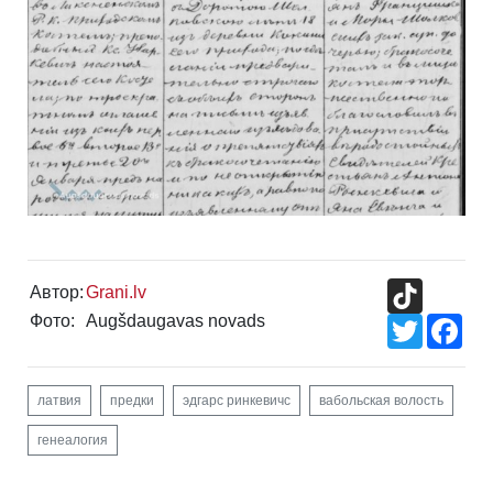
TikTok
Автор:
Grani.lv
Фото:
Augšdaugavas novads
Twitter
Fac
латвия
предки
эдгарс ринкевичс
вабольская волость
генеалогия