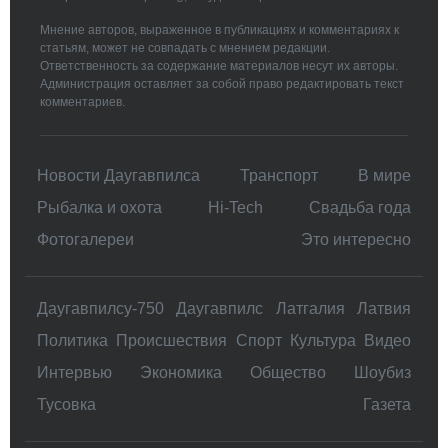
Мнение авторов, выраженное в публикациях и комментариях к
статьям, может не совпадать с мнением редакции.
Ответственность за содержание материалов несут их авторы.
Администрация оставляет за собой право редактировать текст
комментариев.
Новости Даугавпилса
Транспорт
В мире
Рыбалка и охота
Hi-Tech
Свадьбa года
Фотогалереи
Это интересно
Даугавпилсу-750
Даугавпилс
Латгалия
Латвия
Политика
Происшествия
Спорт
Культура
Видео
Интервью
Экономика
Общество
Шоубиз
Тусовка
Газета