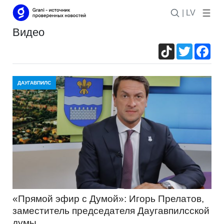
| LV
Видео
TikTok
Twitter
Fac
ДАУГАВПИЛС
«Прямой эфир с Думой»: Игорь Прелатов,
заместитель председателя Даугавпилсской
думы