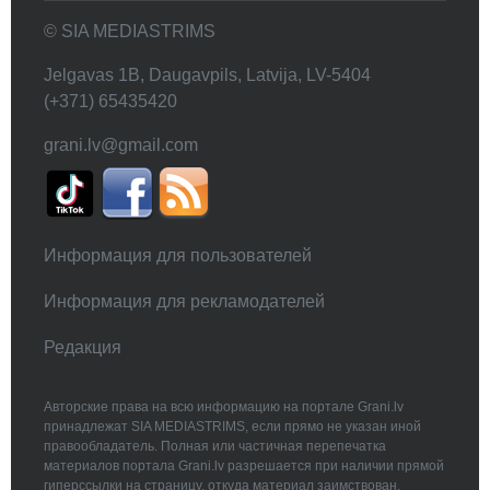
© SIA MEDIASTRIMS
Jelgavas 1B, Daugavpils, Latvija, LV-5404
(+371) 65435420
grani.lv@gmail.com
Информация для пользователей
Информация для рекламодателей
Редакция
Авторские права на всю информацию на портале Grani.lv
принадлежат SIA MEDIASTRIMS, если прямо не указан иной
правообладатель. Полная или частичная перепечатка
материалов портала Grani.lv разрешается при наличии прямой
гиперссылки на страницу, откуда материал заимствован.