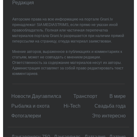
Редакция
Авторские права на всю информацию на портале Grani.lv
принадлежат SIA MEDIASTRIMS, если прямо не указан иной
правообладатель. Полная или частичная перепечатка
материалов портала Grani.lv разрешается при наличии прямой
гиперссылки на страницу, откуда материал заимствован.
Мнение авторов, выраженное в публикациях и комментариях к
статьям, может не совпадать с мнением редакции.
Ответственность за содержание материалов несут их авторы.
Администрация оставляет за собой право редактировать текст
комментариев.
Новости Даугавпилса
Транспорт
В мире
Рыбалка и охота
Hi-Tech
Свадьбa года
Фотогалереи
Это интересно
Даугавпилсу-750
Даугавпилс
Латгалия
Латвия