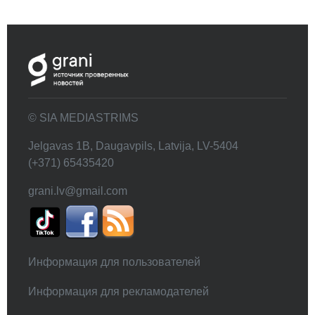
© SIA MEDIASTRIMS
Jelgavas 1B, Daugavpils, Latvija, LV-5404
(+371) 65435420
grani.lv@gmail.com
Информация для пользователей
Информация для рекламодателей