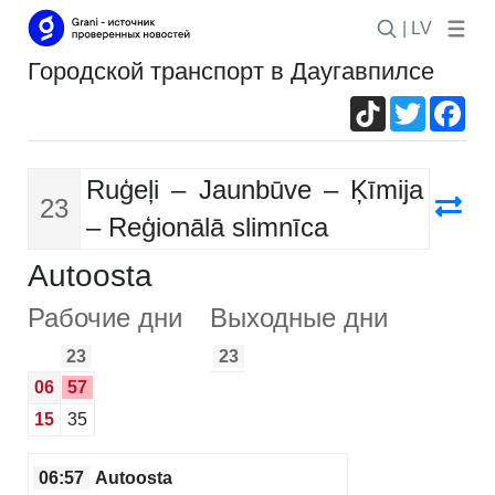
| LV
Городской транспорт в Даугавпилсе
TikTok
Twitter
Fac
Ruģeļi – Jaunbūve – Ķīmija
23
– Reģionālā slimnīca
Autoosta
Рабочие дни
Выходные дни
23
23
06
57
15
35
06:57
Autoosta