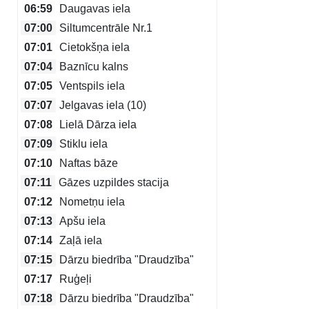
06:59
Daugavas iela
07:00
Siltumcentrāle Nr.1
07:01
Cietokšņa iela
07:04
Baznīcu kalns
07:05
Ventspils iela
07:07
Jelgavas iela (10)
07:08
Lielā Dārza iela
07:09
Stiklu iela
07:10
Naftas bāze
07:11
Gāzes uzpildes stacija
07:12
Nometņu iela
07:13
Apšu iela
07:14
Zaļā iela
07:15
Dārzu biedrība "Draudzība"
07:17
Ruģeļi
07:18
Dārzu biedrība "Draudzība"