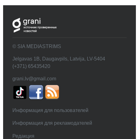
© SIA MEDIASTRIMS
Jelgavas 1B, Daugavpils, Latvija, LV-5404
(+371) 65435420
grani.lv@gmail.com
Информация для пользователей
Информация для рекламодателей
Редакция