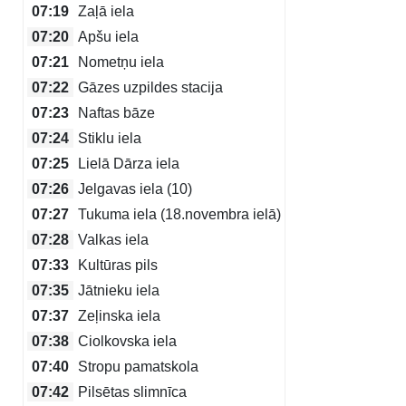
07:19
Zaļā iela
07:20
Apšu iela
07:21
Nometņu iela
07:22
Gāzes uzpildes stacija
07:23
Naftas bāze
07:24
Stiklu iela
07:25
Lielā Dārza iela
07:26
Jelgavas iela (10)
07:27
Tukuma iela (18.novembra ielā)
07:28
Valkas iela
07:33
Kultūras pils
07:35
Jātnieku iela
07:37
Zeļinska iela
07:38
Ciolkovska iela
07:40
Stropu pamatskola
07:42
Pilsētas slimnīca