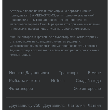
Авторские права на всю информацию на портале Grani.lv
принадлежат SIA MEDIASTRIMS, если прямо не указан иной
правообладатель. Полная или частичная перепечатка
материалов портала Grani.lv разрешается при наличии прямой
гиперссылки на страницу, откуда материал заимствован.
Мнение авторов, выраженное в публикациях и комментариях к
статьям, может не совпадать с мнением редакции.
Ответственность за содержание материалов несут их авторы.
Администрация оставляет за собой право редактировать текст
комментариев.
Новости Даугавпилса
Транспорт
В мире
Рыбалка и охота
Hi-Tech
Свадьбa года
Фотогалереи
Это интересно
Даугавпилсу-750
Даугавпилс
Латгалия
Латвия