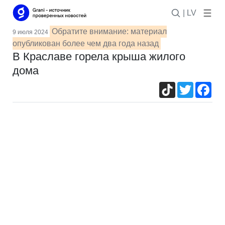
| LV
Обратите внимание: материал
9 июля 2024
опубликован более чем два года назад
В Краславе горела крыша жилого
дома
TikTok
Twitter
Fac