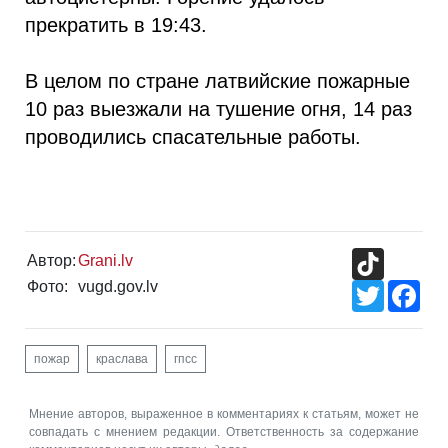
прекратить в 19:43.
В целом по стране латвийские пожарные
10 раз выезжали на тушение огня, 14 раз
проводились спасательные работы.
TikTok
Автор:
Grani.lv
Фото:
vugd.gov.lv
Twitter
Fac
пожар
краслава
гпсс
Мнение авторов, выраженное в комментариях к статьям, может не
совпадать с мнением редакции. Ответственность за содержание