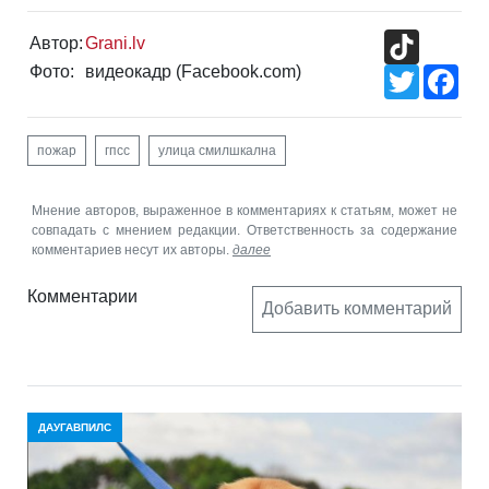
TikTok
Автор:
Grani.lv
Фото:
видеокадр (Facebook.com)
Twitter
Fac
пожар
гпсс
улица смилшкална
Мнение авторов, выраженное в комментариях к статьям, может не
совпадать с мнением редакции. Ответственность за содержание
комментариев несут их авторы.
далее
Комментарии
Добавить комментарий
ДАУГАВПИЛС