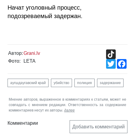
Начат уголовный процесс,
подозреваемый задержан.
TikTok
Автор:
Grani.lv
Фото:
LETA
Twitter
Fac
аугшдаугавский край
убийство
полиция
задержание
Мнение авторов, выраженное в комментариях к статьям, может не
совпадать с мнением редакции. Ответственность за содержание
комментариев несут их авторы.
далее
Комментарии
Добавить комментарий