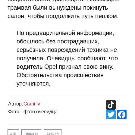
трамвая были вынуждены покинуть
салон, чтобы продолжить путь пешком.
По предварительной информации,
обошлось без пострадавших,
серьёзных повреждений техника не
получила. Очевидцы сообщают, что
водитель Opel признал свою вину.
Обстоятельства происшествия
уточняются.
TikTok
Автор:
Grani.lv
Фото:
фото очевидца
Twitter
Fac
дтп
трамвай
авария