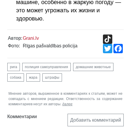
машине, особенно в жаркую погоду —
это может угрожать их жизни и
здоровью.
TikTok
Автор:
Grani.lv
Фото:
Rīgas pašvaldības policija
Twitter
Fac
рига
полиция самоуправления
домашние животные
собака
жара
штрафы
Мнение авторов, выраженное в комментариях к статьям, может не
совпадать с мнением редакции. Ответственность за содержание
комментариев несут их авторы.
далее
Комментарии
Добавить комментарий