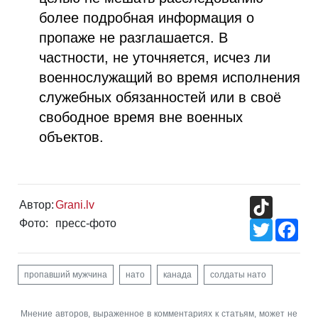
более подробная информация о
пропаже не разглашается. В
частности, не уточняется, исчез ли
военнослужащий во время исполнения
служебных обязанностей или в своё
свободное время вне военных
объектов.
TikTok
Автор:
Grani.lv
Фото:
пресс-фото
Twitter
Fac
пропавший мужчина
нато
канада
солдаты нато
Мнение авторов, выраженное в комментариях к статьям, может не