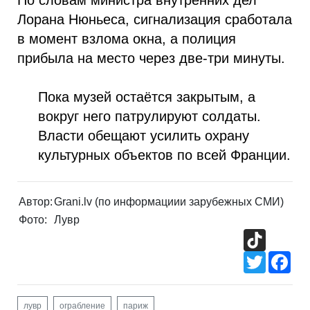
По словам министра внутренних дел
Лорана Нюньеса, сигнализация сработала
в момент взлома окна, а полиция
прибыла на место через две-три минуты.
Пока музей остаётся закрытым, а
вокруг него патрулируют солдаты.
Власти обещают усилить охрану
культурных объектов по всей Франции.
Автор:
Grani.lv (по информациии зарубежных СМИ)
Фото:
Лувр
TikTok
Twitter
Fac
лувр
ограбление
париж