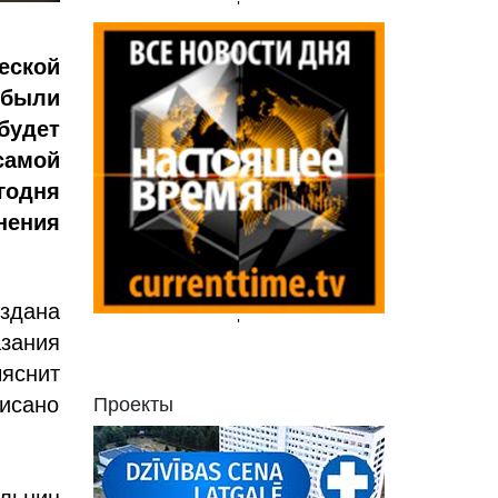
'
ской
 были
будет
самой
годня
нения
здана
'
зания
яснит
исано
Проекты
ольниц