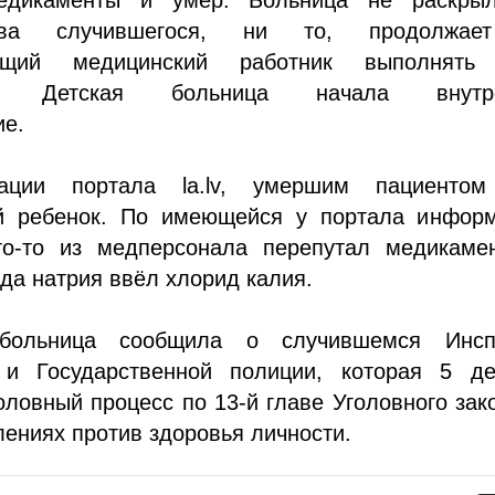
ьства случившегося, ни то, продолжа
ующий медицинский работник выполнять
ти. Детская больница начала внутр
ие.
ции портала la.lv, умершим пациенто
й ребенок. По имеющейся у портала информ
то-то из медперсонала перепутал медикаме
да натрия ввёл хлорид калия.
 больница сообщила о случившемся Инсп
 и Государственной полиции, которая 5 де
оловный процесс по 13-й главе Уголовного за
лениях против здоровья личности.