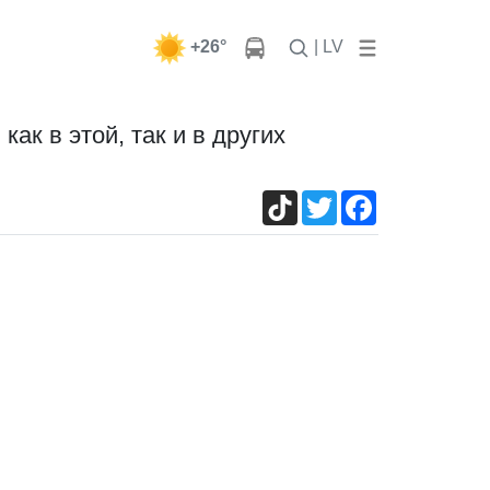
+26°
| LV
к в этой, так и в других
TikTok
Twitter
Facebook