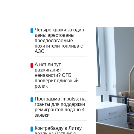
Четыре кражи за один
день: арестованы
предполагаемые
похитители топлива с
АЗС
А нет ли тут
разжигания
ненависти? СГБ
проверит одиозный
ролик
Программа Impulss: на
гранты для поддержки
ремигрантов подано 4
заявки
Контрабанду в Литву
везли из Латвии: в