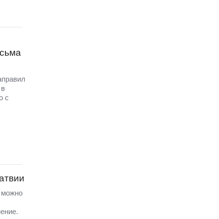
исьма
аправил
 в
о с
Латвии
а можно
ение.