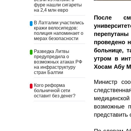
фуре нашли сигареты
на 2,4 млн евро
После см
В Латгалии участились
университе
кражи велосипедов:
перепутаны
полиция напоминает о
мерах безопасности
проведено н
больнице, т
Разведка Литвы
предупредила о
утром в ин
возможных атаках РФ
Хосам Абу М
на инфраструктуру
стран Балтии
Министр соо
Кого реформа
следственна
больничной сети
оставит без денег?
медицинско
возможные п
представить 
По словам Аб