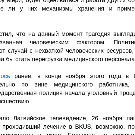
е ли у них механизмы хранения и приме
етил, что на данный момент трагедия выгляд
званная человеческим фактором. Полит
от случай с нехваткой человеческих ресурсов,
а бы стать перегрузка медицинского персонала
ось
ранее, в конце ноября этого года в 
тельно по вине медицинского работника, 
ударственная полиция начала уголовный проц
исшествию.
ало Латвийское телевидение, 26 ноября пац
, проходивший лечение в BKUS, возможно, по
едикаменты и умер. Больница не раскры