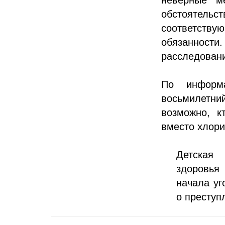
обстоятел
соответств
обязаннос
расследован
По информа
восьмилетни
возможно, к
вместо хлори
Детская
здоровья
начала уг
о преступ