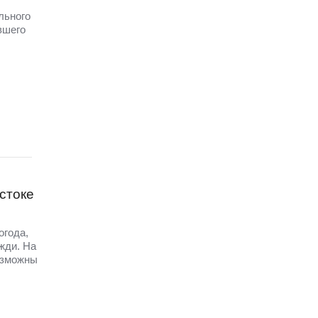
льного
вшего
стоке
огода,
жди. На
озможны