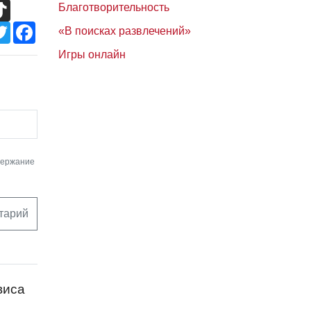
TikTok
Благотворительность
Twitter
Facebook
«В поисках развлечений»
Игры онлайн
держание
тарий
виса