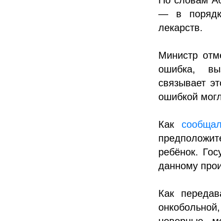
— в порядк
лекарств.
Министр отм
ошибка, вы
связывает эт
ошибкой могл
Как
сообщал
предположи
ребёнок. Гос
данному про
Как передав
онкобольной
неверные м