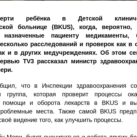
ерти ребёнка в Детской клиниче
тской больнице (BKUS), когда, вероятно,
 назначенные пациенту медикаменты, 
есколько расследований и проверок как в 
ак и в других медучреждениях. Об этом се
тервью TV3 рассказал министр здравоохра
ери.
бщил, что в Инспекции здравоохранения со
я группа, которая проверит процессы ока
й помощи и оборота лекарств в BKUS и вы
роблемные места. Также самой BKUS предп
своё видение того, как улучшить процессы.
у Мери, будет оцениваться и работа других б