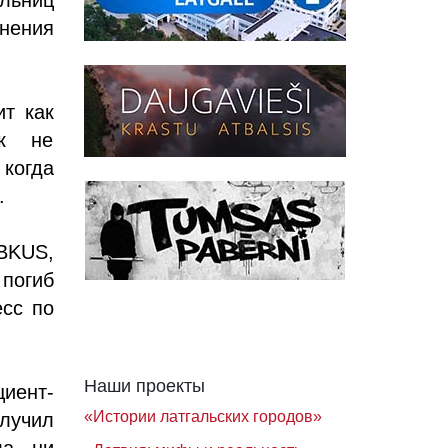
нения
ит как
ик не
 когда
.
BKUS,
погиб
есс по
Наши проекты
иент-
«Истории латгальских городов»
лучил
ла ни