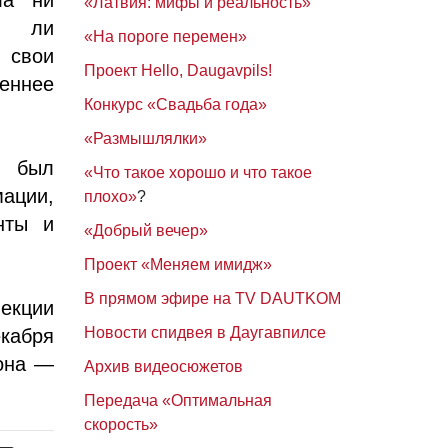
«Латвия: мифы и реальность»
ет ли
«На пороге перемен»
 свои
Проект Hello, Daugavpils!
еннее
Конкурс «Свадьба года»
«Размышлялки»
м был
«Что такое хорошо и что такое
ации,
плохо»
?
нты и
«Добрый вечер»
Проект «Меняем имидж»
В прямом эфире на TV DAUTKOM
екции
Новости спидвея в Даугавпилсе
кабря
кона —
Архив видеосюжетов
Передача «Оптимальная
скорость»