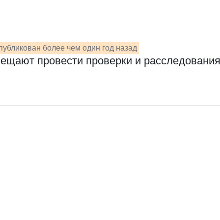
публикован более чем один год назад
щают провести проверки и расследования ка