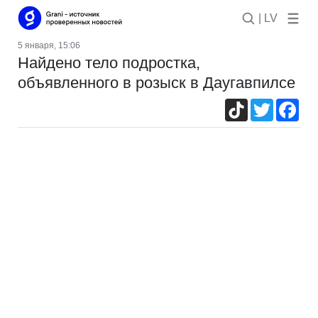
| LV
5 января, 15:06
Найдено тело подростка,
объявленного в розыск в Даугавпилсе
TikTok
Twitter
Fac