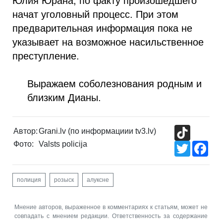
Юлия Юрана, по факту произошедшего
начат уголовный процесс. При этом
предварительная информация пока не
указывает на возможное насильственное
преступление.
Выражаем соболезнования родным и
близким Дианы.
TikTok
Автор:
Grani.lv (по информациии tv3.lv)
Фото:
Valsts policija
Twitter
Fac
полиция
розыск
алуксне
Мнение авторов, выраженное в комментариях к статьям, может не
совпадать с мнением редакции. Ответственность за содержание