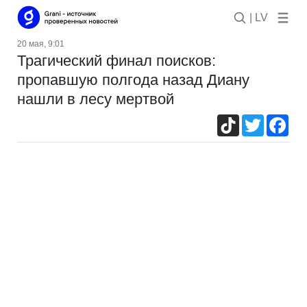
| LV
20 мая, 9:01
Трагический финал поисков:
пропавшую полгода назад Диану
нашли в лесу мертвой
TikTok
Twitter
Fac