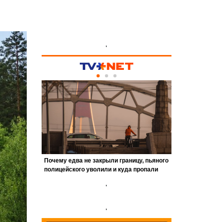
'
'
'