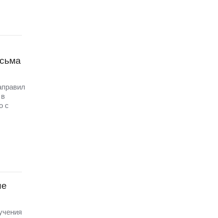
исьма
аправил
 в
о с
ые
 учения