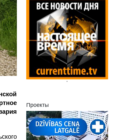
'
нской
ртное
Проекты
вария
ского