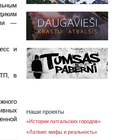
льным
диким
ыми —
есс и
ТП, в
жного
ивных
Наши проекты
енной
«Истории латгальских городов»
«Латвия: мифы и реальность»