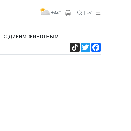
+22°
| LV
я с диким животным
TikTok
Twitter
Facebook