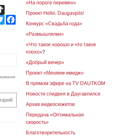
«На пороге перемен»
TikTok
Проект Hello, Daugavpils!
Twitter
Facebook
Конкурс «Свадьба года»
«Размышлялки»
«Что такое хорошо и что такое
плохо»
?
«Добрый вечер»
Проект «Меняем имидж»
держание
В прямом эфире на TV DAUTKOM
Новости спидвея в Даугавпилсе
тарий
Архив видеосюжетов
Передача «Оптимальная
скорость»
Благотворительность