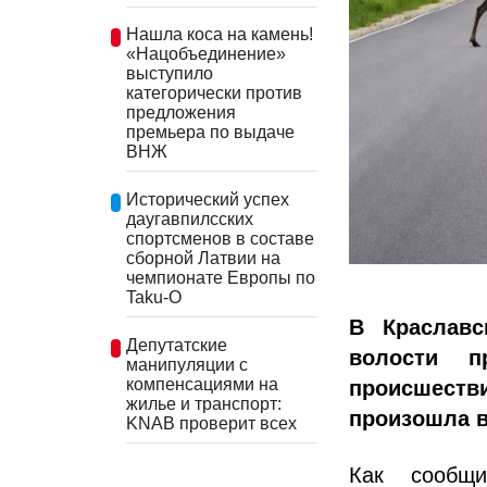
Нашла коса на камень!
«Нацобъединение»
выступило
категорически против
предложения
премьера по выдаче
ВНЖ
Исторический успех
даугавпилсских
спортсменов в составе
сборной Латвии на
чемпионате Европы по
Taku-O
В Краславс
Депутатские
волости пр
манипуляции с
компенсациями на
происшест
жилье и транспорт:
произошла в
KNAB проверит всех
Как сообщи