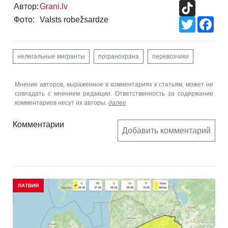
TikTok
Автор:
Grani.lv
Фото:
Valsts robežsardze
Twitter
Fac
нелегальные мигранты
погранохрана
перевозчики
Мнение авторов, выраженное в комментариях к статьям, может не
совпадать с мнением редакции. Ответственность за содержание
комментариев несут их авторы.
далее
Комментарии
Добавить комментарий
ЛАТВИЯ