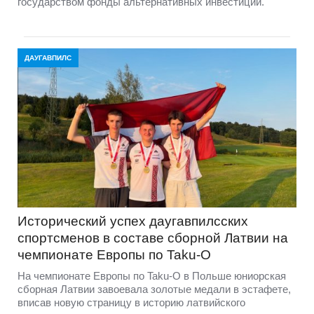
государством фонды альтернативных инвестиций.
ДАУГАВПИЛС
Исторический успех даугавпилсских
спортсменов в составе сборной Латвии на
чемпионате Европы по Taku-O
На чемпионате Европы по Taku-O в Польше юниорская
сборная Латвии завоевала золотые медали в эстафете,
вписав новую страницу в историю латвийского