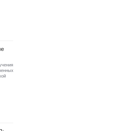
ые
 учения
ченных
кой