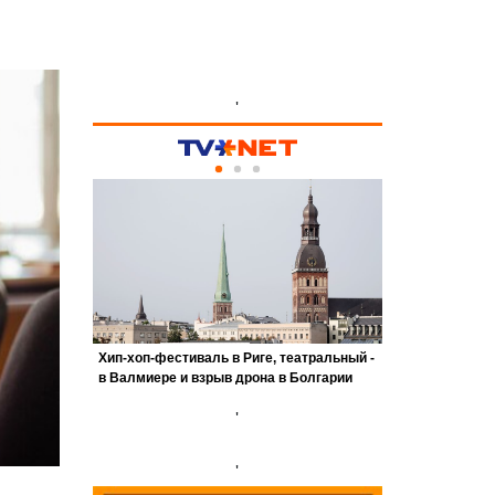
'
'
'