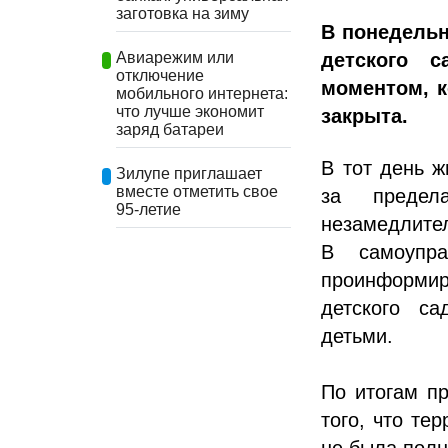
заготовка на зиму
В понедельн
детского с
Авиарежим или
отключение
моментом, к
мобильного интернета:
что лучше экономит
закрыта.
заряд батареи
В тот день ж
Зилупе приглашает
вместе отметить свое
за предел
95-летие
незамедлите
В самоупр
проинформир
детского са
детьми.
По итогам пр
того, что те
не была полн