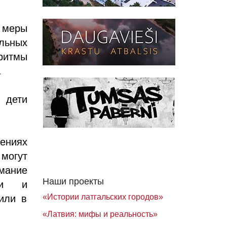
 меры
льных
оритмы
.
 дети
дениях
 могут
имание
Наши проекты
сти и
«Истории латгальских городов»
или в
«Латвия: мифы и реальность»