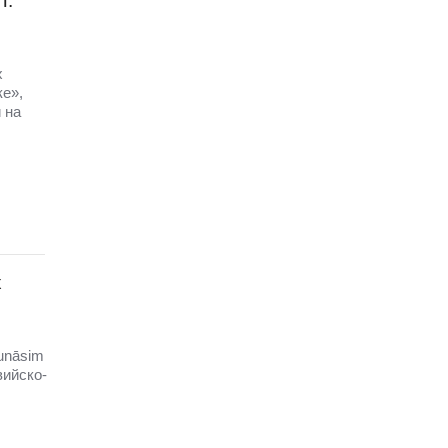
П:
х
ке»,
 на
х
unāsim
вийско-