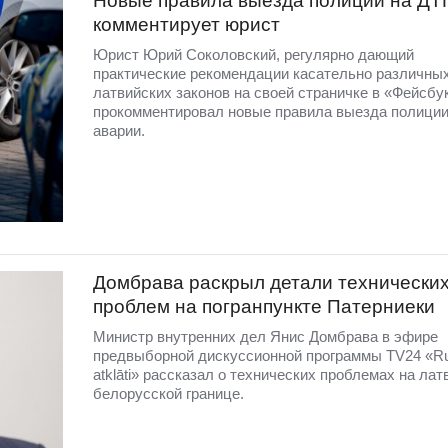
Новые правила выезда полиции на ДТ
комментирует юрист
Юрист Юрий Соколовский, регулярно дающий
практические рекомендации касательно различны
латвийских законов на своей страничке в «Фейсбу
прокомментировал новые правила выезда полиции
аварии.
Домбравa раскрыл детали технически
проблем на погранпункте Патерниеки
Министр внутренних дел Янис Домбрава в эфире
предвыборной дискуссионной программы TV24 «R
atklāti» рассказал о технических проблемах на лат
белорусской границе.