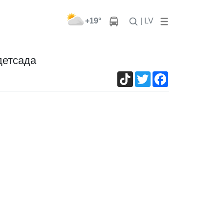
+19°
| LV
детсада
TikTok
Twitter
Facebook