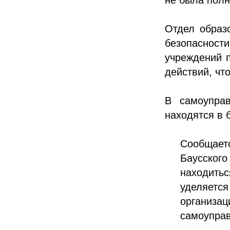
Отдел образ
безопасност
учреждений п
действий, чт
В самоупра
находятся в 
Сообщаетс
Баусского
находитьс
уделяет
организа
самоупра