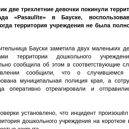
ик две трехлетние девочки покинули терри
ада «Pasaulīte» в Бауске, воспользова
огда территория учреждения не была полн
ительница Бауски заметила двух маленьких д
ами территории дошкольного учрежде
льно сообщила об этом в соответствующие сл
авлении сообщили, что о случившемся
ована муниципальная полиция края, а сотру
да оперативно отреагировали и отправили
оверки установлено, что инцидент произошёл
рритория дошкольного учреждения на короткое
остью закрыта.