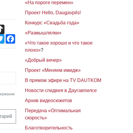
«На пороге перемен»
Проект Hello, Daugavpils!
Конкурс «Свадьба года»
TikTok
«Размышлялки»
Twitter
Facebook
«Что такое хорошо и что такое
плохо»
?
«Добрый вечер»
Проект «Меняем имидж»
В прямом эфире на TV DAUTKOM
Новости спидвея в Даугавпилсе
держание
Архив видеосюжетов
Передача «Оптимальная
тарий
скорость»
Благотворительность