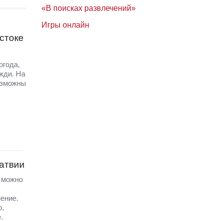
«В поисках развлечений»
Игры онлайн
стоке
огода,
жди. На
озможны
Латвии
а можно
ение.
ю,
.