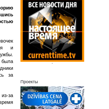
торию
вшись
остью
евочек
ния и
ужбы.
 была
'
дники
сь за
Проекты
 из-за
 время