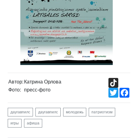
TikTok
Автор:
Катрина Орлова
Фото:
пресс-фото
Twitter
Fac
даугавпилс
даугавпилс
молодежь
патриотизм
игры
афиша