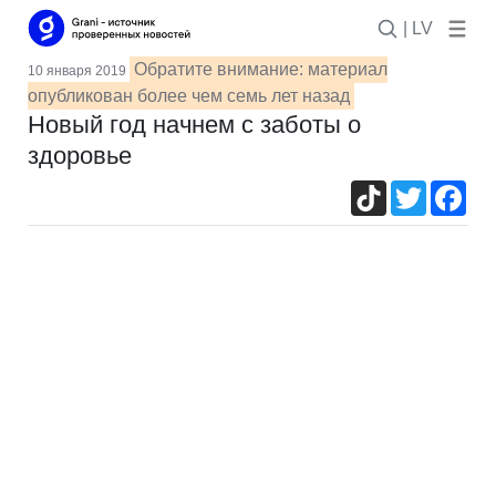
| LV
Обратите внимание: материал
10 января 2019
опубликован более чем семь лет назад
Новый год начнем с заботы о
здоровье
TikTok
Twitter
Fac