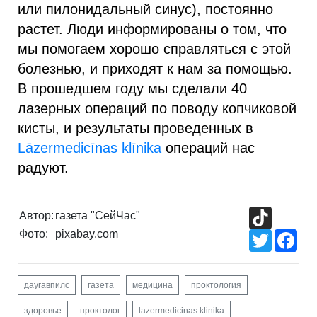
или пилонидальный синус), постоянно
растет. Люди информированы о том, что
мы помогаем хорошо справляться с этой
болезнью, и приходят к нам за помощью.
В прошедшем году мы сделали 40
лазерных операций по поводу копчиковой
кисты, и результаты проведенных в
Lāzermedicīnas klīnika
операций нас
радуют.
TikTok
Автор:
газета "СейЧас"
Фото:
pixabay.com
Twitter
Fac
даугавпилс
газета
медицина
проктология
здоровье
проктолог
lazermedicinas klinika