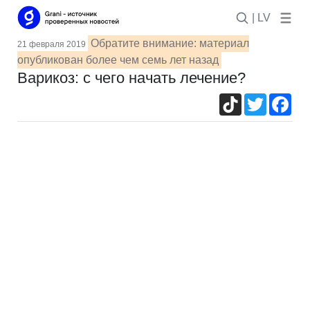
| LV
Обратите внимание: материал
21 февраля 2019
опубликован более чем семь лет назад
Варикоз: с чего начать лечение?
TikTok
Twitter
Fac