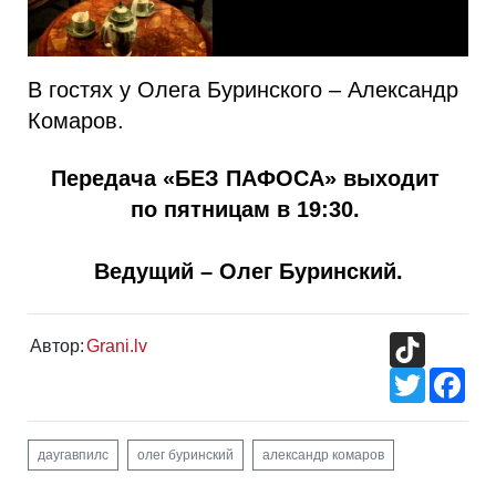
В гостях у Олега Буринского – Александр
Комаров.
Передача «БЕЗ ПАФОСА» выходит
по пятницам в 19:30.
Ведущий – Олег Буринский.
TikTok
Автор:
Grani.lv
Twitter
Fac
даугавпилс
олег буринский
александр комаров