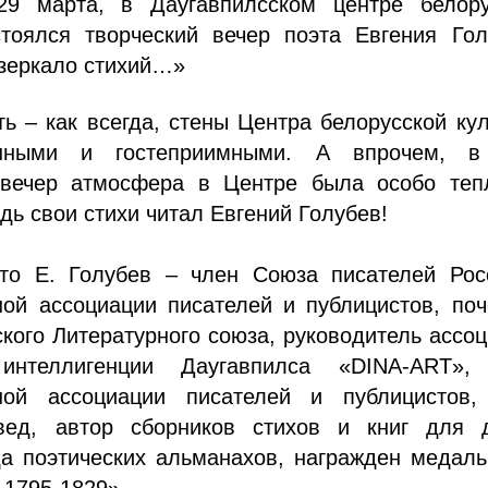
29 марта, в Даугавпилсском центре белору
стоялся творческий вечер поэта Евгения Гол
 зеркало стихий…»
ть – как всегда, стены Центра белорусской ку
ными и гостеприимными. А впрочем, в
 вечер атмосфера в Центре была особо теп
дь свои стихи читал Евгений Голубев!
то Е. Голубев – член Союза писателей Рос
ой ассоциации писателей и публицистов, поч
кого Литературного союза, руководитель ассо
 интеллигенции Даугавпилса «DINA-ART»,
ой ассоциации писателей и публицистов, 
евед, автор сборников стихов и книг для д
да поэтических альманахов, награжден медал
 1795-1829».