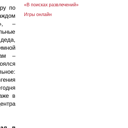
«В поисках развлечений»
иру по
Игры онлайн
аждом
л», –
льные
 деда,
имной
дам –
оялся
ьное:
гения
егодня
аже в
ентра
вал в