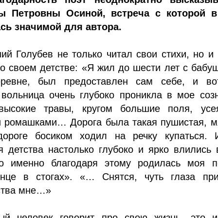
ы Петровны Осиной, встреча с которой в
ась значимой для автора.
ний Голубев не только читал свои стихи, но и
о своем детстве: «Я жил до шести лет с бабу
ревне, был предоставлен сам себе, и во
 вольница очень глубоко проникла в мое соз
высокие травы, кругом большие поля, усе
и ромашками… Дорога была такая пушистая, м
ороге босиком ходил на речку купаться. 
я детства настолько глубоко и ярко влились
то именно благодаря этому родилась моя п
нце в стогах». «… Снятся, чуть глаза при
ства мне…»
ый человек говорит про свою жизнь, это и