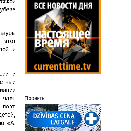
сской
убева
льтуры
 этот
лой и
сии и
'
етный
циации
 член
Проекты
поэт,
етей,
ью «А.