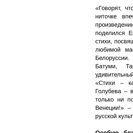
«Говорят, чт
ниточке вп
произведен
поделился Е
стихи, посвя
любимой мам
Белоруссии
Батуми, Та
удивительны
«Стихи – к
Голубева – 
только ни п
Венеции!» –
русской куль
Особую бла