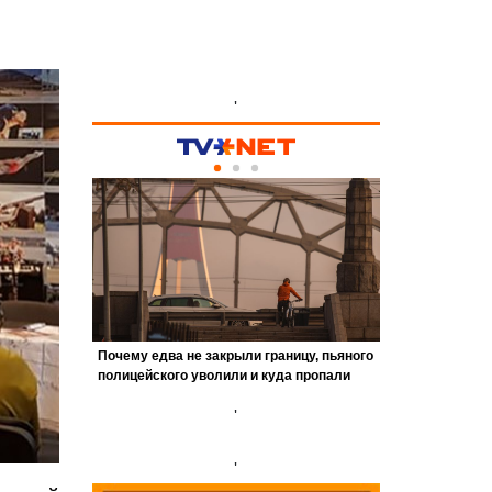
'
'
'