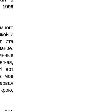
 1999
 много
шкой и
т эта
нание.
янные
ягкая,
И вот
 в мое
ервая
крою,
 есть