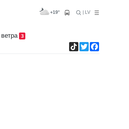
+19°
| LV
 ветра
3
TikTok
Twitter
Facebook