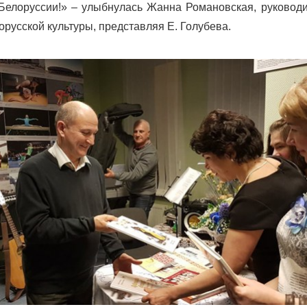
Белоруссии!» – улыбнулась Жанна Романовская, руководи
орусской культуры, представляя Е. Голубева.