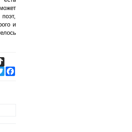
 может
 поэт,
рого и
елось
TikTok
Twitter
Facebook