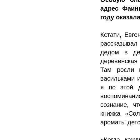
адрес Фаин
году оказал
Кстати, Евге
рассказывал 
дедом в де
деревенская
Там росли 
васильками 
я по этой д
воспоминани
сознание, ч
книжка «Сол
ароматы дет
«Когда кажд