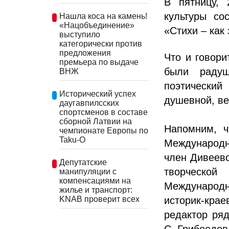
В пятницу, 
культуры со
Нашла коса на камень!
«Нацобъединение»
«Стихи – как
выступило
категорически против
предложения
Что и говори
премьера по выдаче
были радуш
ВНЖ
поэтический
Исторический успех
душевной, ве
даугавпилсских
спортсменов в составе
сборной Латвии на
Напомним, ч
чемпионате Европы по
Taku-O
Международн
член Дивеевс
Депутатские
творческой
манипуляции с
компенсациями на
Международн
жилье и транспорт:
KNAB проверит всех
историк-кра
редактор ря
С. Грибоедов