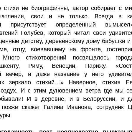
о стихи не биографичны, автор собирает с м
ечатления, свои и не только. Всегда в к
ии присутствует определенный вымысе
вгений Голубев, который читал свои удивите
щенные детству, деревенскому дому бабушки и
е, отцу, воевавшему на фронте, гостепри
. Много стихотворений посвящалось горо
шкенту, Риму, Венеции, Парижу. «Сост
й вечер, и даже название у него удивител
ак зеркало стихий…» Наверное, стихия Ев
воздух. И с этим дуновением ветра где мы с
обывали! И в деревне, и в Белоруссии, и д
 позже скажет Галина Иванова, сотрудник Ц
туры.
годарность поэт неоднократно высказы