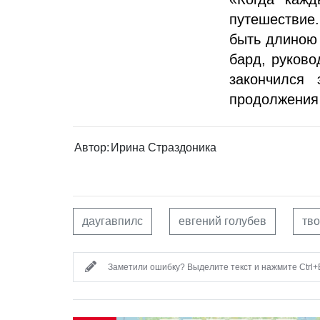
путешествие.
быть длиною 
бард, руково
закончился 
продолжени
Автор:
Ирина Страздоника
даугавпилс
евгений голубев
тво
Заметили ошибку? Выделите текст и нажмите Ctrl+E