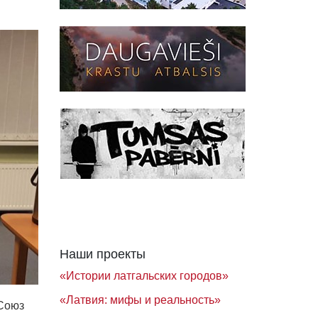
Наши проекты
«Истории латгальских городов»
«Латвия: мифы и реальность»
Союз