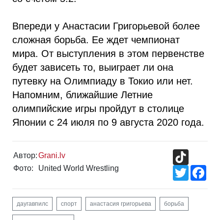
Впереди у Анастасии Григорьевой более
сложная борьба. Ее ждет чемпионат
мира. От выступления в этом первенстве
будет зависеть то, выиграет ли она
путевку на Олимпиаду в Токио или нет.
Напомним, ближайшие Летние
олимпийские игры пройдут в столице
Японии с 24 июля по 9 августа 2020 года.
TikTok
Автор:
Grani.lv
Фото:
United World Wrestling
Twitter
Fac
даугавпилс
спорт
анастасия григорьева
борьба