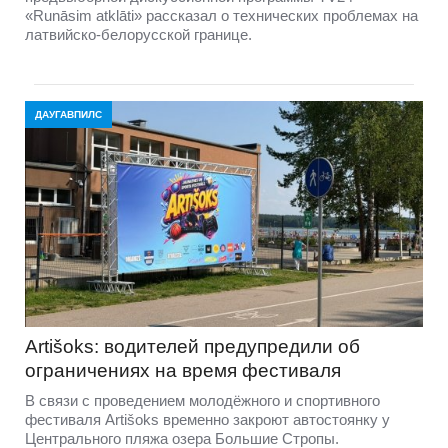
«Runāsim atklāti» рассказал о технических проблемах на
латвийско-белорусской границе.
ДАУГАВПИЛС
Artišoks: водителей предупредили об
ограничениях на время фестиваля
В связи с проведением молодёжного и спортивного
фестиваля Artišoks временно закроют автостоянку у
Центрального пляжа озера Большие Стропы.