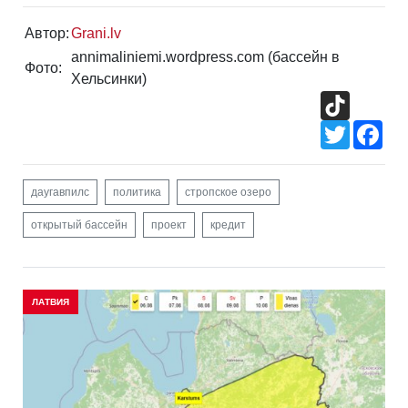
Автор:
Grani.lv
annimaliniemi.wordpress.com (бассейн в
Фото:
Хельсинки)
TikTok
Twitter
Fac
даугавпилс
политика
стропское озеро
открытый бассейн
проект
кредит
ЛАТВИЯ