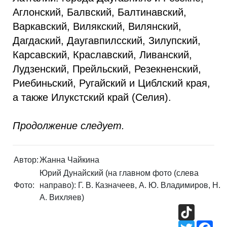
Аглонский, Балвский, Балтинавский,
Варкавский, Вилякский, Вилянский,
Дагдаский, Даугавпилсский, Зилупский,
Карсавский, Краславский, Ливанский,
Лудзенский, Прейльский, Резекненский,
Риебиньский, Ругайский и Циблский края,
а также Илукстский край (Селия).
Продолжение следует.
Автор:
Жанна Чайкина
Юрий Дунайский (на главном фото (слева
Фото:
направо): Г. В. Казначеев, А. Ю. Владимиров, Н.
А. Вихляев)
TikTok
Twitter
Fac