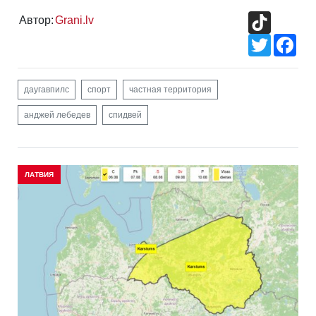
TikTok
Автор:
Grani.lv
Twitter
Fac
даугавпилс
спорт
частная территория
анджей лебедев
спидвей
ЛАТВИЯ