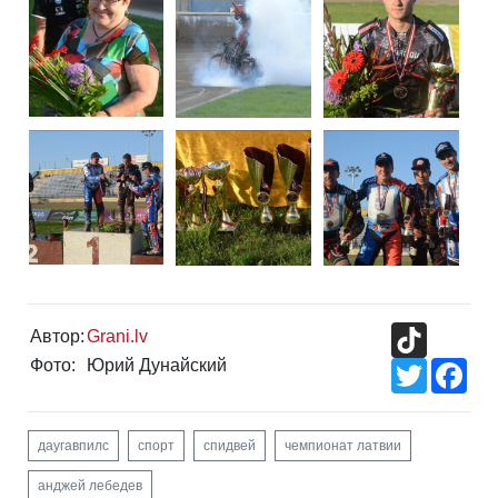
TikTok
Автор:
Grani.lv
Фото:
Юрий Дунайский
Twitter
Fac
даугавпилс
спорт
спидвей
чемпионат латвии
анджей лебедев