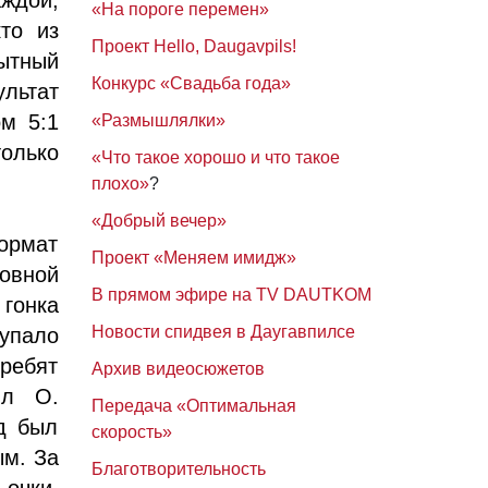
«На пороге перемен»
то из
Проект Hello, Daugavpils!
ытный
Конкурс «Свадьба года»
ультат
ом 5:1
«Размышлялки»
только
«Что такое хорошо и что такое
плохо»
?
«Добрый вечер»
формат
Проект «Меняем имидж»
овной
В прямом эфире на TV DAUTKOM
 гонка
Новости спидвея в Даугавпилсе
упало
 ребят
Архив видеосюжетов
ил О.
Передача «Оптимальная
д был
скорость»
ым. За
Благотворительность
очки,