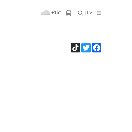
+15°
| LV
TikTok
Twitter
Facebook