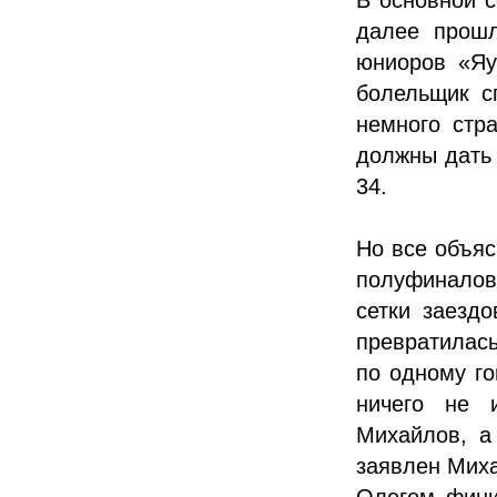
далее прошл
юниоров «Яу
болельщик сп
немного стра
должны дать 
34.
Но все объяс
полуфиналов
сетки заездо
превратилас
по одному го
ничего не 
Михайлов, а
заявлен Миха
Олегом фини