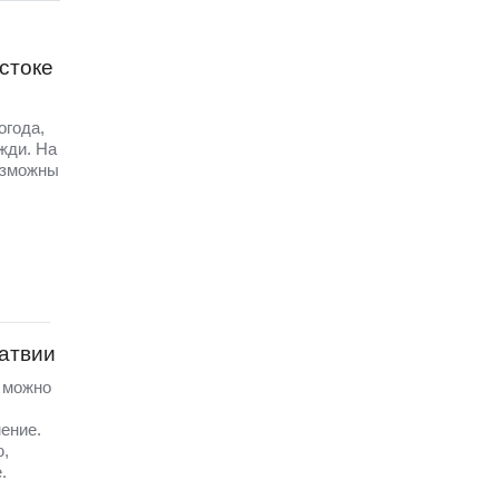
стоке
огода,
жди. На
озможны
Латвии
а можно
ение.
ю,
.