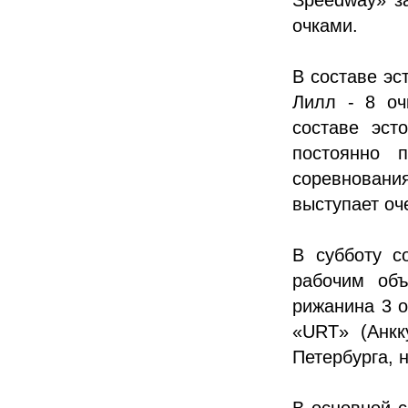
очками.
В составе эс
Лилл - 8 оч
составе эст
постоянно 
соревновани
выступает оч
В субботу с
рабочим объ
рижанина 3 
«URT» (Анкк
Петербурга, 
В основной с