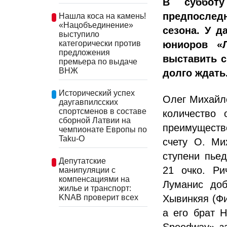
В субботу
предпослед
Нашла коса на камень!
«Нацобъединение»
сезона. У д
выступило
юниоров «Л
категорически против
предложения
выставить с
премьера по выдаче
ВНЖ
долго ждать
Исторический успех
Олег Михайл
даугавпилсских
спортсменов в составе
количество
сборной Латвии на
преимуществ
чемпионате Европы по
Taku-O
счету О. Ми
ступени пьед
Депутатские
21 очко. Ри
манипуляции с
компенсациями на
Луманис доб
жилье и транспорт:
KNAB проверит всех
Хывинкяя (Фи
а его брат 
Speedway» з