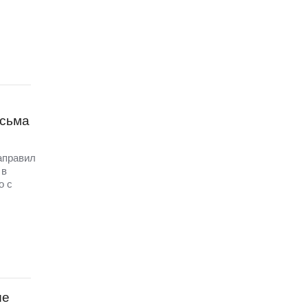
исьма
аправил
 в
о с
ые