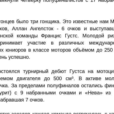
тонцев было три гонщика. Это известные нам 
ков, Аллан Ангелсток - 6 очков и выступав
онской команды Францис Густс. Молодой ри
принимает участие в различных междунар
ях юниоров в классе моторов объёмом до 250
ень успешно.
остоялся турнирный дебют Густса на мотоци
емом двигателя до 500 см³. В активе мол
очка. За пределами полуфиналов остались фи
урит) с 9 набранными очками и «Нева» из 
набравшая 7 очков.
етке заездов каждая команда встречалась с к