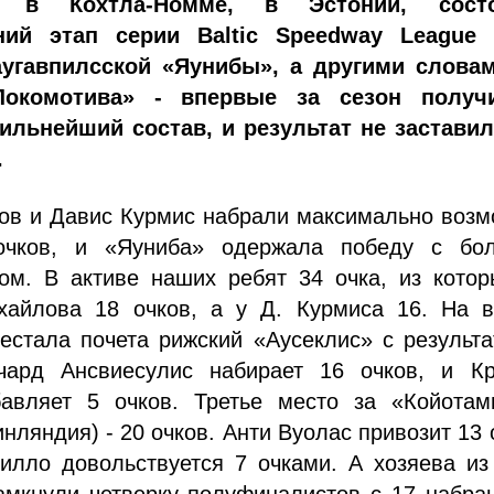
 в Кохтла-Номме, в Эстонии, состо
ний этап серии Baltic Speedway League 
аугавпилсской «Яунибы», а другими словам
окомотива» - впервые за сезон получ
ильнейший состав, и результат не заставил
.
ов и Давис Курмис набрали максимально возм
 очков, и «Яуниба» одержала победу с бо
ом. В активе наших ребят 34 очка, из котор
хайлова 18 очков, а у Д. Курмиса 16. На в
естала почета рижский «Аусеклис» с результ
чард Ансвиесулис набирает 16 очков, и Кр
авляет 5 очков. Третье место за «Койотам
нляндия) - 20 очков. Анти Вуолас привозит 13 
Нилло довольствуется 7 очками. А хозяева и
амкнули четверку полуфиналистов с 17 набра