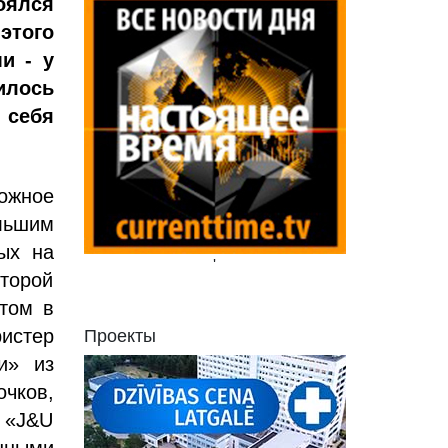
ялся
этого
и - у
илось
 себя
ожное
льшим
ых на
'
торой
атом в
истер
Проекты
и» из
очков,
з «J&U
нными