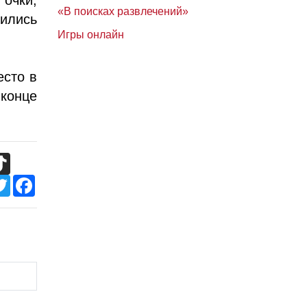
«В поисках развлечений»
вились
Игры онлайн
есто в
конце
TikTok
Twitter
Facebook