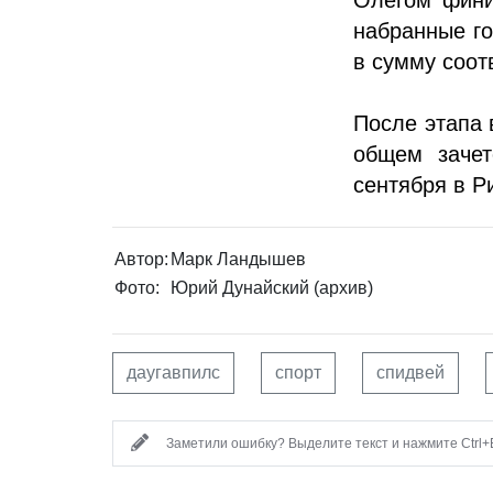
набранные го
в сумму соот
После этапа 
общем зачет
сентября в Р
Автор:
Марк Ландышев
Фото:
Юрий Дунайский (архив)
даугавпилс
спорт
спидвей
Заметили ошибку? Выделите текст и нажмите Ctrl+E