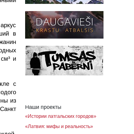
Маркус
ший в
жанин
одных
 см³ и
кле с
одого
нны из
Наши проекты
Санкт
«Истории латгальских городов»
«Латвия: мифы и реальность»
аждой,