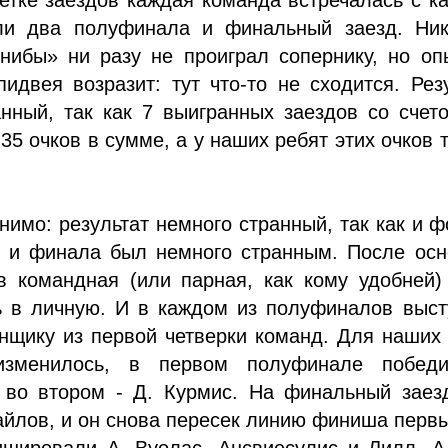
и два полуфинала и финальный заезд. Ник
нибы» ни разу не проиграл сопернику, но оп
идвея возразит: тут что-то не сходится. Рез
нный, так как 7 выигранных заездов со счет
35 очков в сумме, а у наших ребят этих очков 
нимо: результат немного странный, так как и 
 и финала был немного странным. После осн
в командная (или парная, как кому удобней)
ь в личную. И в каждом из полуфиналов выст
нщику из первой четверки команд. Для наших
изменилось, в первом полуфинале побед
 во втором - Д. Курмис. На финальный заез
йлов, и он снова пересек линию финиша перв
шировали А. Вуолас, Ансвиесулис и Лилл. А 