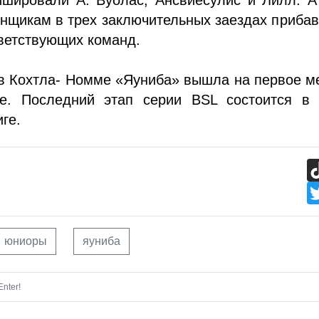
нщикам в трех заключительных заездах приба
ветствующих команд.
в Кохтла- Номме «Яуниба» вышла на первое м
е. Последний этап серии BSL состоится в 
иге.
юниоры
яуниба
nter!