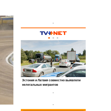
'
'
'