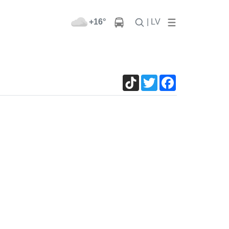
+16°
| LV
TikTok
Twitter
Facebook