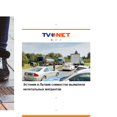
'
'
'