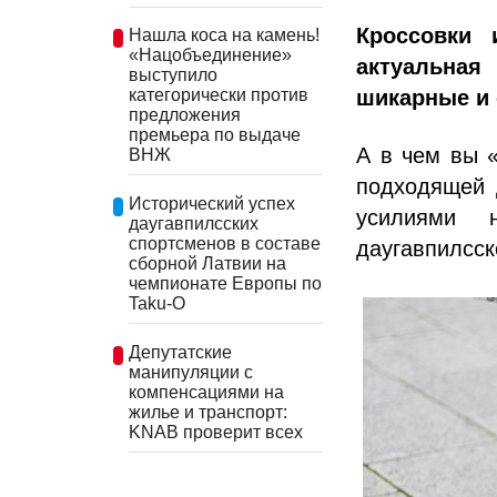
Кроссовки 
Нашла коса на камень!
«Нацобъединение»
актуальная
выступило
шикарные и
категорически против
предложения
премьера по выдаче
А в чем вы «
ВНЖ
подходящей 
Исторический успех
усилиями 
даугавпилсских
спортсменов в составе
даугавпилсс
сборной Латвии на
чемпионате Европы по
Taku-O
Депутатские
манипуляции с
компенсациями на
жилье и транспорт:
KNAB проверит всех