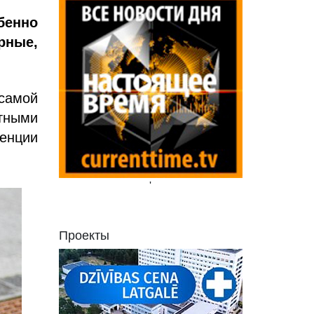
бенно
рные,
 самой
тными
енции
'
Проекты