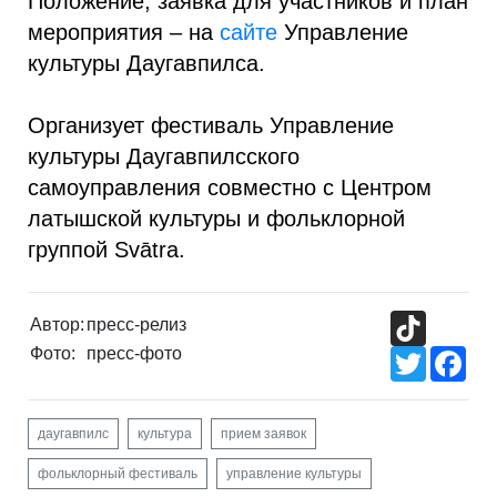
Положение, заявка для участников и план
мероприятия – на
сайте
Управление
культуры Даугавпилса.
Организует фестиваль Управление
культуры Даугавпилсского
самоуправления совместно с Центром
латышской культуры и фольклорной
группой Svātra.
TikTok
Автор:
пресс-релиз
Фото:
пресс-фото
Twitter
Fac
даугавпилс
культура
прием заявок
фольклорный фестиваль
управление культуры