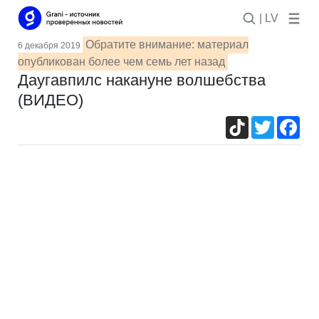
| LV
Обратите внимание: материал
6 декабря 2019
опубликован более чем семь лет назад
Даугавпилс накануне волшебства
(ВИДЕО)
TikTok
Twitter
Fac