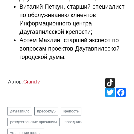
Виталий Петкун, старший специалист
по обслуживанию клиентов
Информационного центра
Даугавпилсской крепости;
Артем Махлин, старший эксперт по
вопросам проектов Даугавпилсской
городской думы.
TikTok
Автор:
Grani.lv
Twitter
Fac
даугавпилс
пресс-клуб
крепость
рождественские праздники
праздники
украшение города