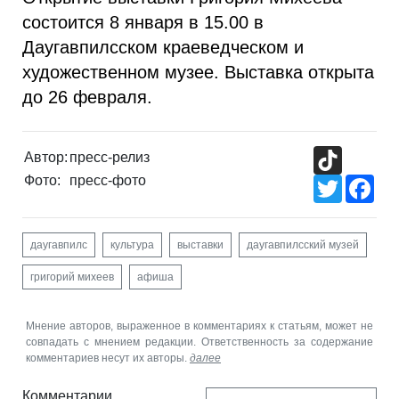
состоится 8 января в 15.00 в
Даугавпилсском краеведческом и
художественном музее. Выставка открыта
до 26 февраля.
TikTok
Автор:
пресс-релиз
Фото:
пресс-фото
Twitter
Fac
даугавпилс
культура
выставки
даугавпилсский музей
григорий михеев
афиша
Мнение авторов, выраженное в комментариях к статьям, может не
совпадать с мнением редакции. Ответственность за содержание
комментариев несут их авторы.
далее
Комментарии