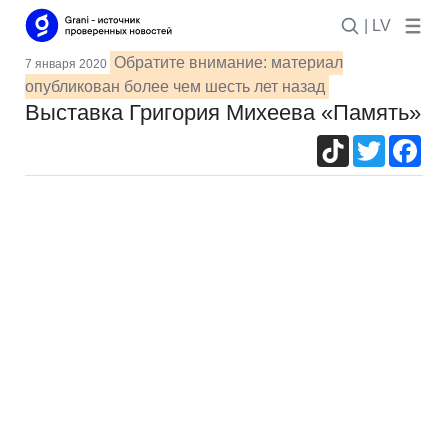
| LV
Обратите внимание: материал
7 января 2020
опубликован более чем шесть лет назад
Выставка Григория Михеева «Память»
TikTok
Twitter
Fac