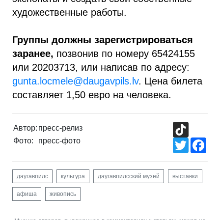
художественные работы.
Группы должны зарегистрироваться
заранее,
позвонив по номеру 65424155
или 20203713, или написав по адресу:
gunta.locmele@daugavpils.lv
. Цена билета
составляет 1,50 евро на человека.
TikTok
Автор:
пресс-релиз
Фото:
пресс-фото
Twitter
Fac
даугавпилс
культура
даугавпилсский музей
выставки
афиша
живопись