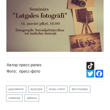
TikTok
Автор:
пресс-релиз
Фото:
пресс-фото
Twitter
Fac
даугавпилс
культура
игорь пличс
фотографы
семинар
афиша