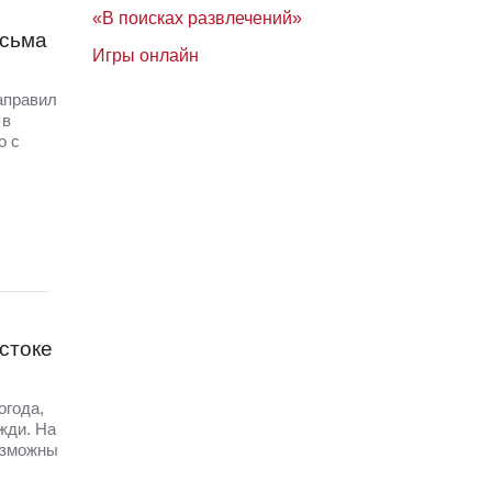
«В поисках развлечений»
исьма
Игры онлайн
аправил
 в
о с
стоке
огода,
жди. На
озможны