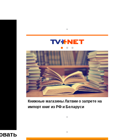
'
'
'
овать