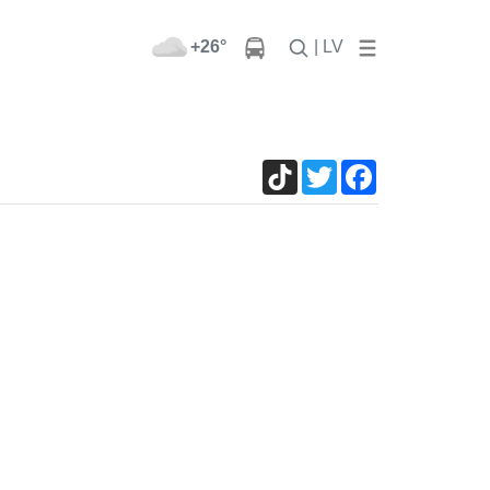
+26°
| LV
TikTok
Twitter
Facebook