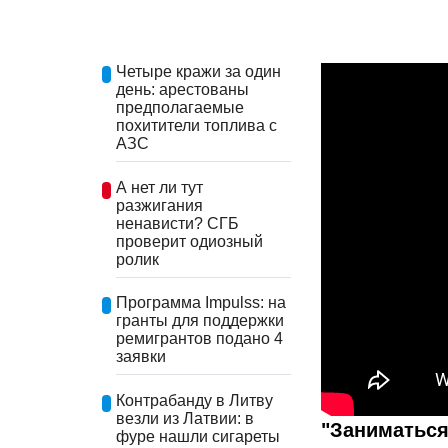
Четыре кражи за один
день: арестованы
предполагаемые
похитители топлива с
АЗС
А нет ли тут
разжигания
ненависти? СГБ
проверит одиозный
ролик
Программа Impulss: на
гранты для поддержки
ремигрантов подано 4
заявки
Контрабанду в Литву
везли из Латвии: в
"Заниматьс
фуре нашли сигареты