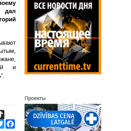
воему
 дал
горий
зывают
рытым,
ожане,
кий и
".
'
Проекты
TikTok
Twitter
Facebook