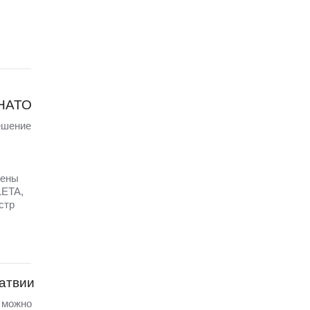
 НАТО
ешение
щены
LETA,
стр
Латвии
а можно