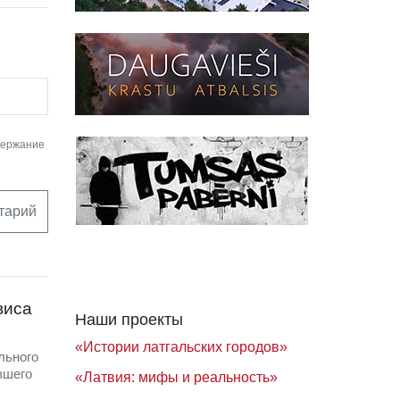
держание
тарий
виса
Наши проекты
«Истории латгальских городов»
льного
вшего
«Латвия: мифы и реальность»