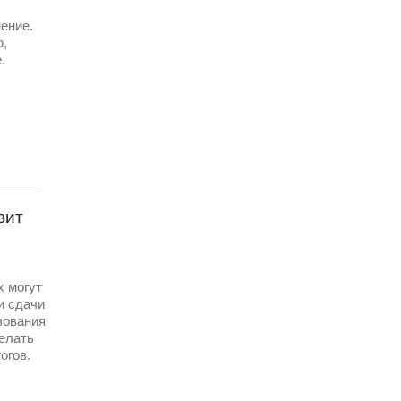
ение.
ю,
.
вит
х могут
и сдачи
зования
елать
огов.