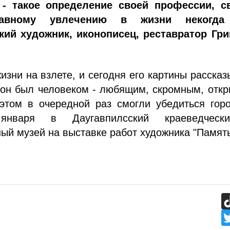
 - такое определение своей профессии, с
авному увлечению в жизни некогда
кий художник, иконописец, реставратор Гри
изни на взлете, и сегодня его картины расска
 он был человеком - любящим, скромным, отк
 этом в очередной раз смогли убедиться гор
нваря в Даугавпилсский краеведчес
ый музей на выставке работ художника "Память