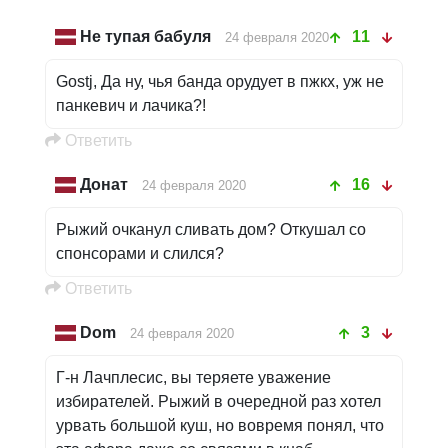
Не тупая бабуля
11
24 февраля 2020
Gostj, Да ну, чья банда орудует в пжкх, уж не
панкевич и лачика?!
Oтветить
Донат
16
24 февраля 2020
Рыжий очканул сливать дом? Откушал со
спонсорами и слился?
Oтветить
Dom
3
24 февраля 2020
Г-н Лачплесис, вы теряете уважение
избирателей. Рыжий в очередной раз хотел
урвать большой куш, но вовремя понял, что