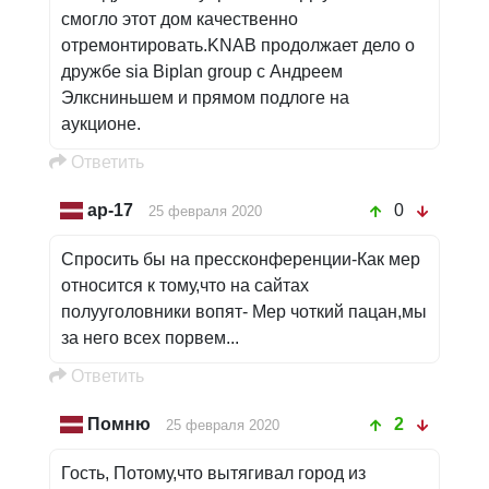
смогло этот дом качественно
отремонтировать.KNAB продолжает дело о
дружбе sia Biplan group с Андреем
Элксниньшем и прямом подлоге на
аукционе.
Oтветить
ар-17
0
25 февраля 2020
Спросить бы на прессконференции-Как мер
относится к тому,что на сайтах
полууголовники вопят- Мер чоткий пацан,мы
за него всех порвем...
Oтветить
Помню
2
25 февраля 2020
Гость, Потому,что вытягивал город из