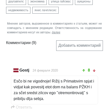
даугавпилс
экономика
улица гайсмас
аукционы
недвижимость
янис лачплесис
Мнение авторов, выраженное в комментариях к статьям, может не
совпадать с мнением редакции. Ответственность за содержание
комментариев несут их авторы.
далее
Комментарии
(9)
Добавить комментарий
Gostj
8
24 февраля 2020
Esčo bi ne vigodnoje! Rižij s Primatovim spjat i
vidjat kak povesitj etot dom na balans PŽKH i
za sčet sredst zilcov ego "otremontirovatj" s
pribilju dlja sebja.
Oтветить