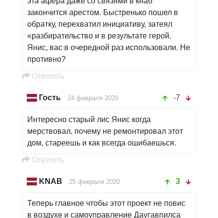
эта афера даже со связями в кнаб
закончится арестом. Быстренько пошел в
обратку, перехватил инициативу, затеял
«разбирательство и в результате герой.
Янис, вас в очередной раз использовали. Не
противно?
Oтветить
Гость
-7
24 февраля 2020
Интересно старый лис Янис когда
мерствовал, почему не ремонтировал этот
дом, стареешь и как всегда ошибаешься.
Oтветить
KNAB
3
25 февраля 2020
Теперь главное чтобы этот проект не повис
в воздухе и самоуправление Даугавпилса