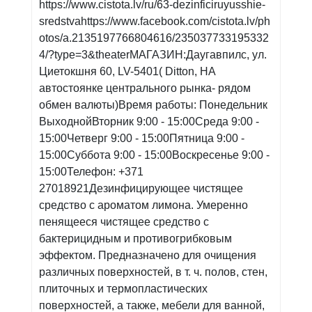
https://www.cistota.lv/ru/63-dezinficiruyusshie-
sredstvahttps://www.facebook.com/cistota.lv/ph
otos/a.2135197766804616/235037733195332
4/?type=3&theaterМАГАЗИН:Даугавпилс, ул.
Циетокшня 60, LV-5401( Ditton, НА
автостоянке центрального рынка- рядом
обмен валюты)Время работы: Понедельник
ВыходнойВторник 9:00 - 15:00Среда 9:00 -
15:00Четверг 9:00 - 15:00Пятница 9:00 -
15:00Суббота 9:00 - 15:00Воскресенье 9:00 -
15:00Телефон: +371
27018921Дезинфицирующее чистящее
средство с ароматом лимона. Умеренно
пенящееся чистящее средство с
бактерицидным и противогрибковым
эффектом. Предназначено для очищения
различных поверхностей, в т. ч. полов, стен,
плиточных и термопластических
поверхностей, а также, мебели для ванной,