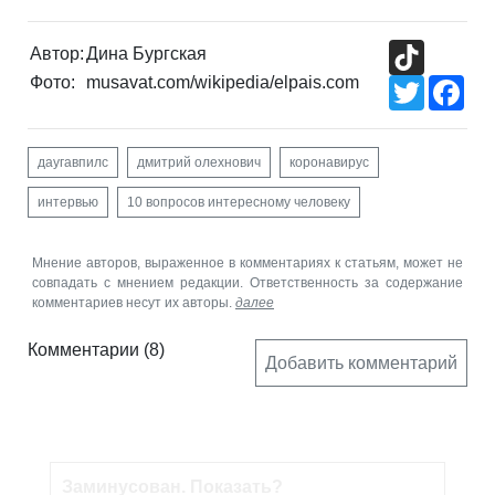
TikTok
Автор:
Дина Бургская
Фото:
musavat.com/wikipedia/elpais.com
Twitter
Fac
даугавпилс
дмитрий олехнович
коронавирус
интервью
10 вопросов интересному человеку
Мнение авторов, выраженное в комментариях к статьям, может не
совпадать с мнением редакции. Ответственность за содержание
комментариев несут их авторы.
далее
Комментарии
(8)
Добавить комментарий