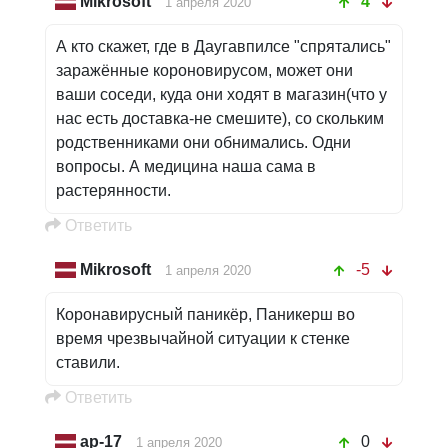
Mikrosoft
4
1 апреля 2020
А кто скажет, где в Даугавпилсе "спрятались"
заражённые короновирусом, может они
ваши соседи, куда они ходят в магазин(что у
нас есть доставка-не смешите), со скольким
родственниками они обнимались. Одни
вопросы. А медицина наша сама в
растерянности.
Oтветить
Mikrosoft
-5
1 апреля 2020
Коронавирусный паникёр, Паникерш во
время чрезвычайной ситуации к стенке
ставили.
Oтветить
ар-17
0
1 апреля 2020