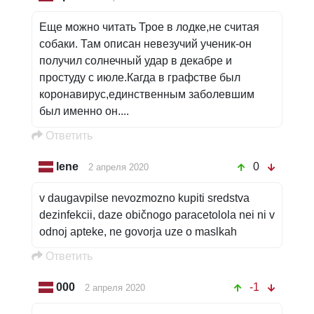
Еще можно читать Трое в лодке,не считая
собаки. Там описан невезучий ученик-он
получил солнечный удар в декабре и
простуду с июле.Кагда в графстве был
коронавирус,единственным заболевшим
был именно он....
Oтветить
lene
0
2 апреля 2020
v daugavpilse nevozmozno kupiti sredstva
dezinfekcii, daze običnogo paracetolola nei ni v
odnoj apteke, ne govorja uze o maslkah
Oтветить
000
-1
2 апреля 2020