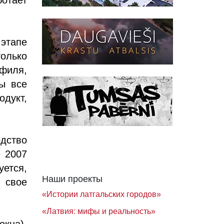
 этапе
олько
филя,
бы все
одукт,
дство
е 2007
ется,
Наши проекты
 свое
«Истории латгальских городов»
«Латвия: мифы и реальность»
кна),