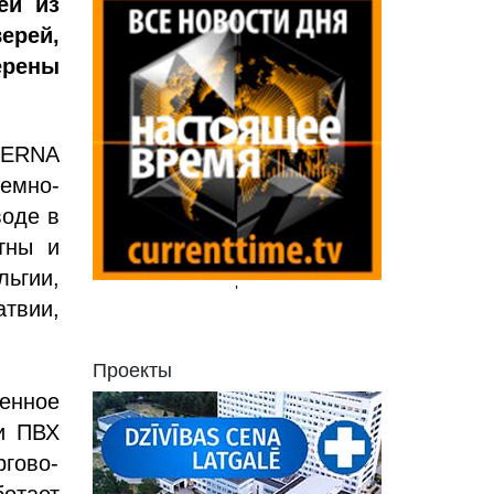
ей из
ерей,
ерены
TERNA
емно-
воде в
тны и
льгии,
'
атвии,
Проекты
венное
ии ПВХ
гово-
отает