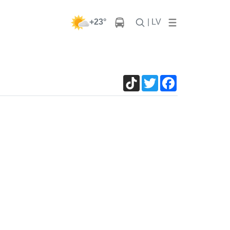
+23°
| LV
TikTok
Twitter
Facebook