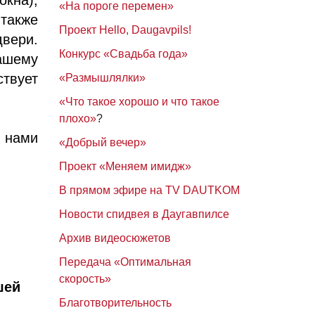
«На пороге перемен»
также
Проект Hello, Daugavpils!
вери.
Конкурс «Свадьба года»
ашему
твует
«Размышлялки»
«Что такое хорошо и что такое
плохо»
?
с нами
«Добрый вечер»
Проект «Меняем имидж»
В прямом эфире на TV DAUTKOM
Новости спидвея в Даугавпилсе
Архив видеосюжетов
Передача «Оптимальная
скорость»
шей
Благотворительность