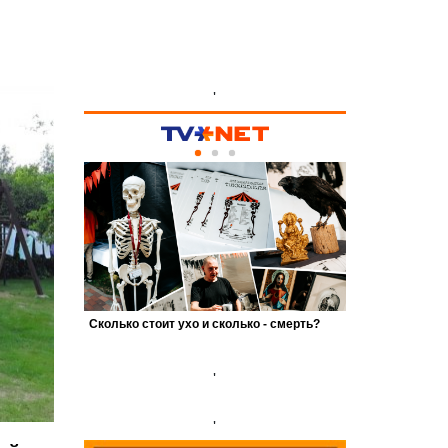
'
'
'