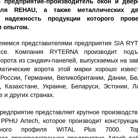
–
предприятие-производитель окон и двер
иля
REHAU
, а также металлических дв
 надежность продукции которого пров
м опытом.
ляемся представителями предприятия SIA RY
лсе. Компания RYTERNA производит подъ
орота из сэндвич-панелей, выпускаемых на за
матические ворота этой марки хорошо извес
России, Германии, Великобритании, Дании, Бе
, Казахстане, Украине, Беларуси, Эстонии, Л
 и других странах.
редприятие представляет крупное производст
 PPHU Artech, которое производит конструкц
рного профиля WITAL Plus 7000. Тор
ее производственное предприятие Artech раб