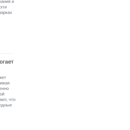
жания и
эти
парках
огает
жет
нижая
енно
ой
ют, что
бодные