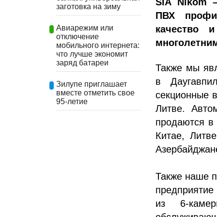
SIA
Nikom
заготовка на зиму
ПВХ проф
качество и
Авиарежим или
отключение
многолетни
мобильного интернета:
что лучше экономит
заряд батареи
Также мы яв
в Даугавпи
Зилупе приглашает
вместе отметить свое
секционные в
95-летие
Литве. Авто
продаются в 
Китае, Литве
Азербайджане
Также наше п
предприятие
из 6-каме
обслуживающ