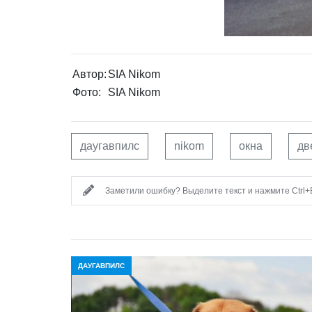
Автор:
SIA Nikom
Фото:
SIA Nikom
даугавпилс
nikom
окна
дв
Заметили ошибку? Выделите текст и нажмите Ctrl+E
ДАУГАВПИЛС