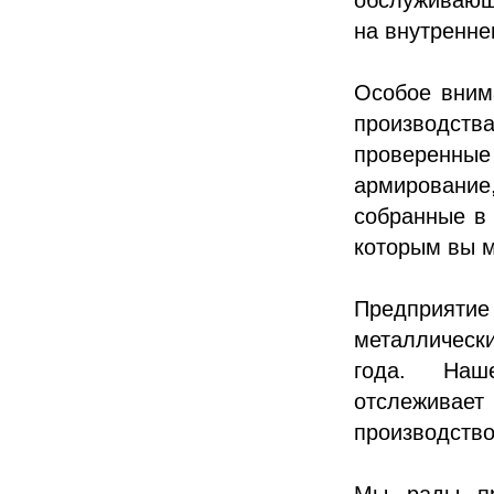
на внутренне
Особое вним
производст
проверенны
армирование
собранные в
которым вы м
Предприяти
металлически
года. Наше
отслежива
производство
Мы рады пр