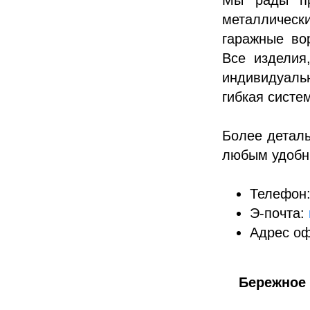
металличес
гаражные во
Все изделия
индивидуаль
гибкая систе
Более детал
любым удобн
Телефон:
Э-почта:
Адрес оф
Бережное 