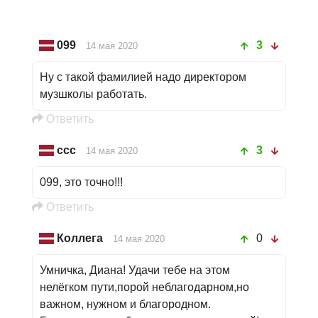
099
3
14 мая 2020
Ну с такой фамилией надо директором
музшколы работать.
Oтветить
ссс
3
14 мая 2020
099, это точно!!!
Oтветить
Коллега
0
14 мая 2020
Умничка, Диана! Удачи тебе на этом
нелёгком пути,порой неблагодарном,но
важном, нужном и благородном.