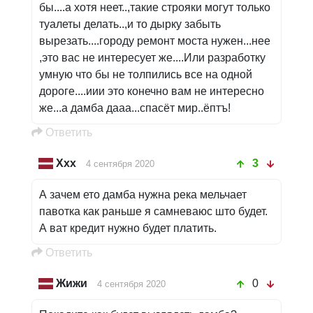
бы....а хотя неет..,такие строяки могут только
туалеты делать..,и то дырку забыть
вырезать....городу ремонт моста нужен...нее
,это вас не интересует же....Или разработку
умную что бы не толпились все на одной
дороге....иии это конечно вам не интересно
же...а дамба дааа...спасёт мир..ёптъ!
Oтветить
Xxx
3
4 сентября 2020
А зачем ето дамба нужна река мельчает
павотка как раньше я самневаюс што будет.
А ват кредит нужно будет платить.
Oтветить
Жижи
0
4 сентября 2020