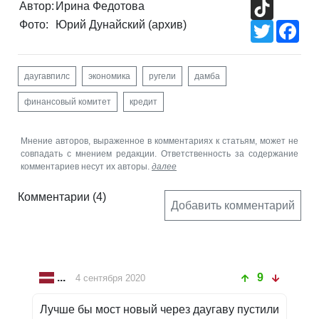
TikTok
Автор:
Ирина Федотова
Фото:
Юрий Дунайский (архив)
Twitter
Fac
даугавпилс
экономика
ругели
дамба
финансовый комитет
кредит
Мнение авторов, выраженное в комментариях к статьям, может не
совпадать с мнением редакции. Ответственность за содержание
комментариев несут их авторы.
далее
Комментарии
(4)
Добавить комментарий
...
9
4 сентября 2020
Лучше бы мост новый через даугаву пустили