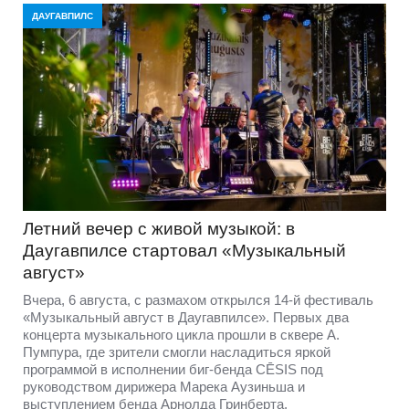
ДАУГАВПИЛС
Летний вечер с живой музыкой: в
Даугавпилсе стартовал «Музыкальный
август»
Вчера, 6 августа, с размахом открылся 14-й фестиваль
«Музыкальный август в Даугавпилсе». Первых два
концерта музыкального цикла прошли в сквере А.
Пумпура, где зрители смогли насладиться яркой
программой в исполнении биг-бенда CĒSIS под
руководством дирижера Марека Аузиньша и
выступлением бенда Арнолда Гринберта.