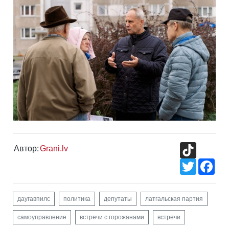
TikTok
Автор:
Grani.lv
Twitter
Fac
даугавпилс
политика
депутаты
латгальская партия
самоуправление
встречи с горожанами
встречи