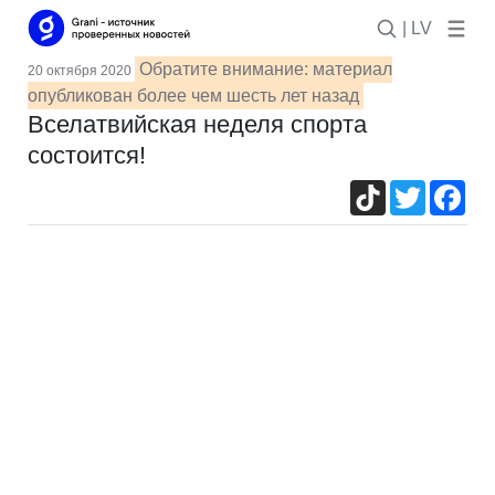
| LV
Обратите внимание: материал
20 октября 2020
опубликован более чем шесть лет назад
Вселатвийская неделя спорта
состоится!
TikTok
Twitter
Fac