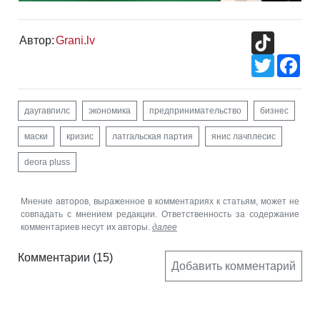
TikTok
Автор:
Grani.lv
Twitter
Fac
даугавпилс
экономика
предпринимательство
бизнес
маски
кризис
латгальская партия
янис лачплесис
deora pluss
Мнение авторов, выраженное в комментариях к статьям, может не
совпадать с мнением редакции. Ответственность за содержание
комментариев несут их авторы.
далее
Комментарии
(15)
Добавить комментарий