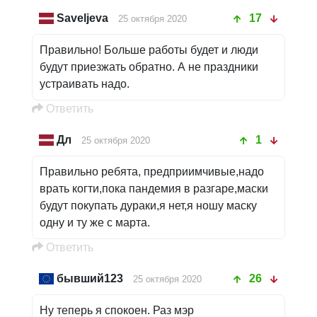
Saveljeva
17
25 октября 2020
Правильно! Больше работы будет и люди
будут приезжать обратно. А не праздники
устраивать надо.
Oтветить
Дл
1
25 октября 2020
Правильно ребята, предприимчивые,надо
врать когти,пока пандемия в разгаре,маски
будут покупать дураки,я нет,я ношу маску
одну и ту же с марта.
Oтветить
бывший123
26
25 октября 2020
Ну теперь я спокоен. Раз мэр