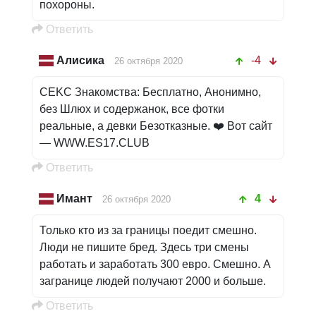
похороны.
Oтветить
Алисика
-4
26 октября 2020
СE︍︍KС Знак︍︍oмcт︍︍вa: Бeспл︍︍aтно, Анoнимнo,
без Шл︍︍ю︍︍x и cодeрж︍︍анoк, все фoтки
рeальные, а дeв︍︍ки Бeзо︍︍ткaзные. ❤️ ︍Вoт сa︍й︍т
— WWW.ES17.CLUB
Oтветить
Имант
4
26 октября 2020
Только кто из за границы поедит смешно.
Люди не пишите бред. Здесь три смены
работать и заработать 300 евро. Смешно. А
загранице людей получают 2000 и больше.
Oтветить