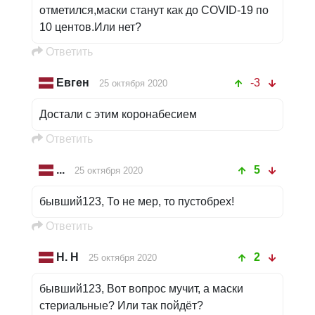
отметился,маски станут как до COVID-19 по
10 центов.Или нет?
Oтветить
Евген
-3
25 октября 2020
Достали с этим коронабесием
Oтветить
...
5
25 октября 2020
бывший123, То не мер, то пустобрех!
Oтветить
Н. Н
2
25 октября 2020
бывший123, Вот вопрос мучит, а маски
стериальные? Или так пойдёт?