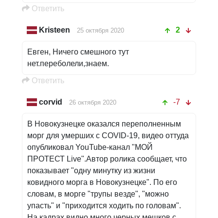
Oтветить
Kristeen
2
25 октября 2020
Евген, Ничего смешного тут
нет.переболели,знаем.
Oтветить
corvid
-7
26 октября 2020
В Новокузнецке оказался переполненным
морг для умерших с COVID-19, видео оттуда
опубликовал YouTube-канал "МОЙ
ПРОТЕСТ Live".Автор ролика сообщает, что
показывает "одну минутку из жизни
ковидного морга в Новокузнецке". По его
словам, в морге "трупы везде", "можно
упасть" и "приходится ходить по головам".
На кадрах видно много черных мешков с