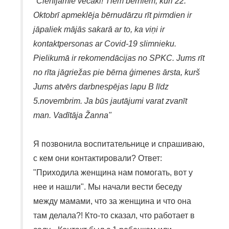
"Cienījamie vecāki! Tiem bērniem, kuri 22.
Oktobrī apmeklēja bērnudārzu rīt pirmdien ir
jāpaliek mājās sakarā ar to, ka viņi ir
kontaktpersonas ar Covid-19 slimnieku.
Pielikumā ir rekomendācijas no SPKC. Jums rīt
no rīta jāgriežas pie bērna ģimenes ārsta, kurš
Jums atvērs darbnespējas lapu B līdz
5.novembrim. Ja būs jautājumi varat zvanīt
man. Vadītāja Žanna"
Я позвонила воспитательнице и спрашиваю,
с кем они контактировали? Ответ:
"Приходила женщина нам помогать, вот у
нее и нашли". Мы начали вести беседу
между мамами, что за женщина и что она
там делала?! Кто-то сказал, что работает в