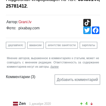
25781412
.
TikTok
Автор:
Grani.lv
Фото:
pixabay.com
Twitter
Fac
даугавпилс
вакансии
агентство занятости
зарплаты
Мнение авторов, выраженное в комментариях к статьям, может не
совпадать с мнением редакции. Ответственность за содержание
комментариев несут их авторы.
далее
Комментарии
(3)
Добавить комментарий
Zen
4
1 декабря 2020