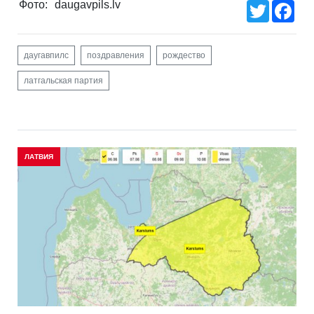
Фото:
daugavpils.lv
Twitter
Fac
даугавпилс
поздравления
рождество
латгальская партия
ЛАТВИЯ