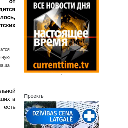
о от
дится
лось,
тских
чатся
ичную
 наша
'
льной
Проекты
вших в
 есть