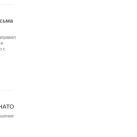
исьма
аправил
 в
о с
 НАТО
ешение