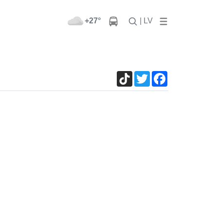
+27°
| LV
TikTok
Twitter
Facebook