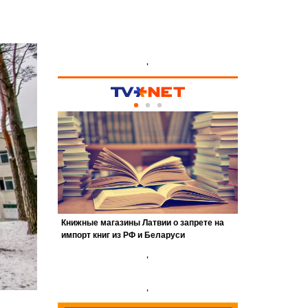
'
'
'