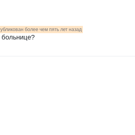
убликован более чем пять лет назад
в больнице?