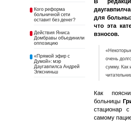
В редакц
даугавпилча
Кого реформа
больничной сети
для больных
оставит без денег?
что эта кат
Действия Яниса
взносов.
Домбравы объединили
оппозицию
«Некоторы
«Прямой эфир с
очень долг
Думой»: мэр
Даугавпилса Андрей
сумму. Как
Элксниньш
читательни
Как поясни
больницы
Гр
стационар с
самому пацие