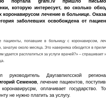
ию портала grani.lv пришло письм
нки, которую интересует, во сколько обхо
 коронавирусом лечение в больнице. Оказа
егория заболевших освобождена от пациен
е пациенты, попавшие в больницу с
коронавирсом
, ле
о, зачатую около месяца. Это наверняка обходится в прил
 им удается расплатиться за услуги врачей?» – спрашивает
ца.
л руководитель Даугавпилсской региона
игорий Семенов
, лечение пациентов, поступи
 коронавирусрм, оплачивает государство. То
нту не нужно платить за услугу.