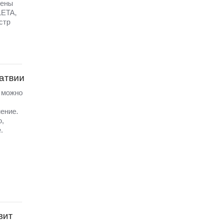
щены
LETA,
стр
Латвии
а можно
ение.
ю,
.
вит