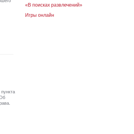
вшего
«В поисках развлечений»
Игры онлайн
 пункта
 Об
рава.