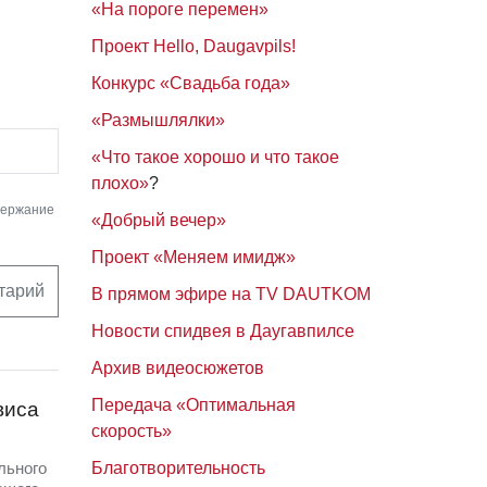
«На пороге перемен»
Проект Hello, Daugavpils!
Конкурс «Свадьба года»
«Размышлялки»
«Что такое хорошо и что такое
плохо»
?
держание
«Добрый вечер»
Проект «Меняем имидж»
тарий
В прямом эфире на TV DAUTKOM
Новости спидвея в Даугавпилсе
Архив видеосюжетов
Передача «Оптимальная
виса
скорость»
льного
Благотворительность