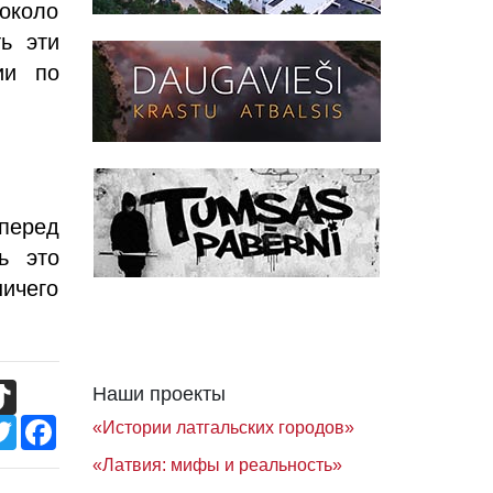
 около
ь эти
ии по
перед
ь это
ничего
TikTok
Наши проекты
Twitter
Facebook
«Истории латгальских городов»
«Латвия: мифы и реальность»